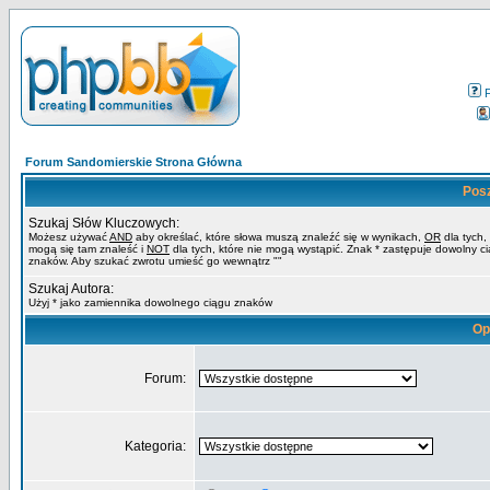
Forum Sandomierskie Strona Główna
Pos
Szukaj Słów Kluczowych:
Możesz używać
AND
aby określać, które słowa muszą znaleźć się w wynikach,
OR
dla tych,
mogą się tam znaleść i
NOT
dla tych, które nie mogą wystąpić. Znak * zastępuje dowolny c
znaków. Aby szukać zwrotu umieść go wewnątrz ""
Szukaj Autora:
Użyj * jako zamiennika dowolnego ciągu znaków
Op
Forum:
Kategoria: