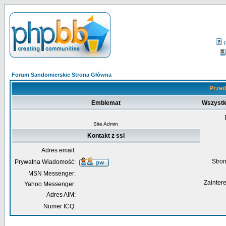
Forum Sandomierskie Strona Główna
Przed
Emblemat
Wszystk
Site Admin
Kontakt z ssi
Adres email:
Str
Prywatna Wiadomość:
MSN Messenger:
Zainter
Yahoo Messenger:
Adres AIM:
Numer ICQ: