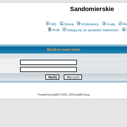
Sandomierskie
FAQ
Szukaj
Użytkownicy
Grupy
Re
Profil
Zaloguj się, by sprawdzić wiadomości
Wyślij mi nowe hasło
Powered by
phpBB
© 2001, 2005 phpBB Group