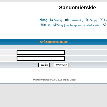
Sandomierskie
FAQ
Szukaj
Użytkownicy
Grupy
Re
Profil
Zaloguj się, by sprawdzić wiadomości
Wyślij mi nowe hasło
Powered by
phpBB
© 2001, 2005 phpBB Group