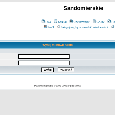
Sandomierskie
FAQ
Szukaj
Użytkownicy
Grupy
Re
Profil
Zaloguj się, by sprawdzić wiadomości
Wyślij mi nowe hasło
Powered by
phpBB
© 2001, 2005 phpBB Group