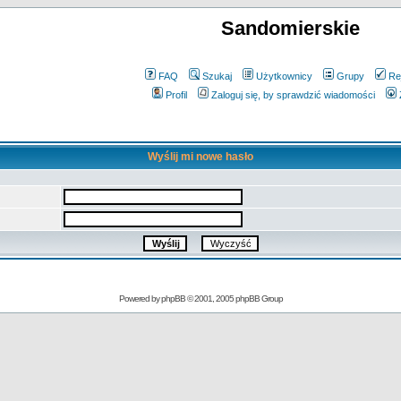
Sandomierskie
FAQ
Szukaj
Użytkownicy
Grupy
Re
Profil
Zaloguj się, by sprawdzić wiadomości
Wyślij mi nowe hasło
Powered by
phpBB
© 2001, 2005 phpBB Group