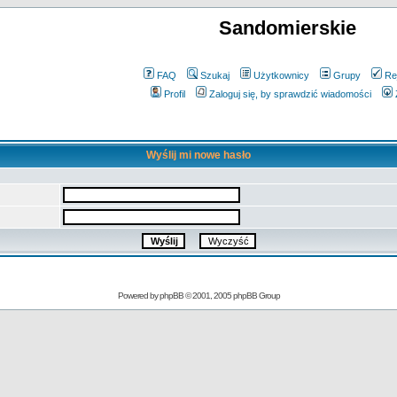
Sandomierskie
FAQ
Szukaj
Użytkownicy
Grupy
Re
Profil
Zaloguj się, by sprawdzić wiadomości
Wyślij mi nowe hasło
Powered by
phpBB
© 2001, 2005 phpBB Group