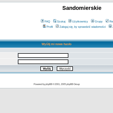
Sandomierskie
FAQ
Szukaj
Użytkownicy
Grupy
Re
Profil
Zaloguj się, by sprawdzić wiadomości
Wyślij mi nowe hasło
Powered by
phpBB
© 2001, 2005 phpBB Group