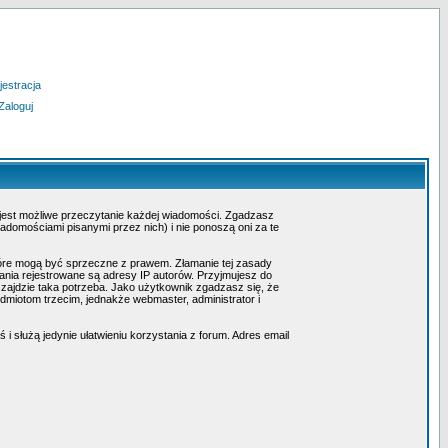
jestracja
Zaloguj
 jest możliwe przeczytanie każdej wiadomości. Zgadzasz
adomościami pisanymi przez nich) i nie ponoszą oni za te
tóre mogą być sprzeczne z prawem. Złamanie tej zasady
nia rejestrowane są adresy IP autorów. Przyjmujesz do
 zajdzie taka potrzeba. Jako użytkownik zgadzasz się, że
miotom trzecim, jednakże webmaster, administrator i
i służą jedynie ułatwieniu korzystania z forum. Adres email