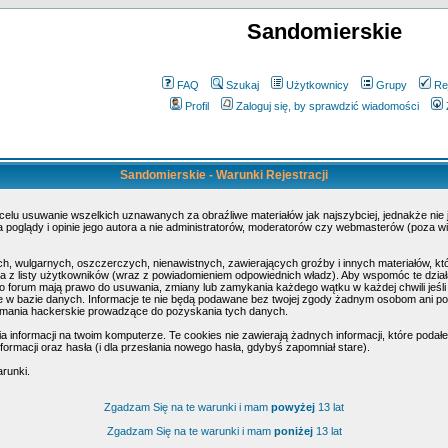
Sandomierskie
FAQ
Szukaj
Użytkownicy
Grupy
Re
Profil
Zaloguj się, by sprawdzić wiadomości
Sandomierskie - Warunki Rejestracji
 celu usuwanie wszelkich uznawanych za obraźliwe materiałów jak najszybciej, jednakże nie
poglądy i opinie jego autora a nie administratorów, moderatorów czy webmasterów (poza wi
h, wulgarnych, oszczerczych, nienawistnych, zawierających groźby i innych materiałów, k
 z listy użytkowników (wraz z powiadomieniem odpowiednich władz). Aby wspomóc te działa
o forum mają prawo do usuwania, zmiany lub zamykania każdego wątku w każdej chwili jeśli
w bazie danych. Informacje te nie będą podawane bez twojej zgody żadnym osobom ani pod
amania hackerskie prowadzące do pozyskania tych danych.
nformacji na twoim komputerze. Te cookies nie zawierają żadnych informacji, które podałeś 
ormacji oraz hasła (i dla przesłania nowego hasła, gdybyś zapomniał stare).
arunki.
Zgadzam Się na te warunki i mam
powyżej
13 lat
Zgadzam Się na te warunki i mam
poniżej
13 lat