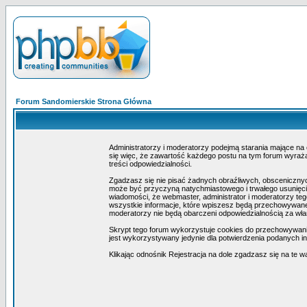
Forum Sandomierskie Strona Główna
Administratorzy i moderatorzy podejmą starania mające na
się więc, że zawartość każdego postu na tym forum wyraża 
treści odpowiedzialności.
Zgadzasz się nie pisać żadnych obraźliwych, obscenicznyc
może być przyczyną natychmiastowego i trwałego usunięcia
wiadomości, że webmaster, administrator i moderatorzy teg
wszystkie informacje, które wpiszesz będą przechowywane 
moderatorzy nie będą obarczeni odpowiedzialnością za wł
Skrypt tego forum wykorzystuje cookies do przechowywania i
jest wykorzystywany jedynie dla potwierdzenia podanych inf
Klikając odnośnik Rejestracja na dole zgadzasz się na te w