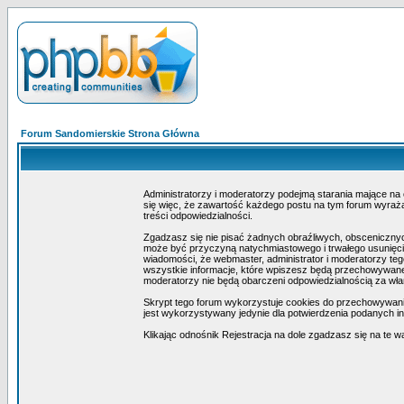
Forum Sandomierskie Strona Główna
Administratorzy i moderatorzy podejmą starania mające na
się więc, że zawartość każdego postu na tym forum wyraża 
treści odpowiedzialności.
Zgadzasz się nie pisać żadnych obraźliwych, obscenicznyc
może być przyczyną natychmiastowego i trwałego usunięcia
wiadomości, że webmaster, administrator i moderatorzy teg
wszystkie informacje, które wpiszesz będą przechowywane 
moderatorzy nie będą obarczeni odpowiedzialnością za wł
Skrypt tego forum wykorzystuje cookies do przechowywania i
jest wykorzystywany jedynie dla potwierdzenia podanych inf
Klikając odnośnik Rejestracja na dole zgadzasz się na te w