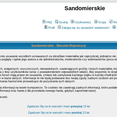
Sandomierskie
FAQ
Szukaj
Użytkownicy
Grupy
Re
Profil
Zaloguj się, by sprawdzić wiadomości
Sandomierskie - Warunki Rejestracji
 celu usuwanie wszelkich uznawanych za obraźliwe materiałów jak najszybciej, jednakże nie
poglądy i opinie jego autora a nie administratorów, moderatorów czy webmasterów (poza wi
h, wulgarnych, oszczerczych, nienawistnych, zawierających groźby i innych materiałów, k
 z listy użytkowników (wraz z powiadomieniem odpowiednich władz). Aby wspomóc te działa
o forum mają prawo do usuwania, zmiany lub zamykania każdego wątku w każdej chwili jeśli
w bazie danych. Informacje te nie będą podawane bez twojej zgody żadnym osobom ani pod
amania hackerskie prowadzące do pozyskania tych danych.
nformacji na twoim komputerze. Te cookies nie zawierają żadnych informacji, które podałeś 
ormacji oraz hasła (i dla przesłania nowego hasła, gdybyś zapomniał stare).
arunki.
Zgadzam Się na te warunki i mam
powyżej
13 lat
Zgadzam Się na te warunki i mam
poniżej
13 lat