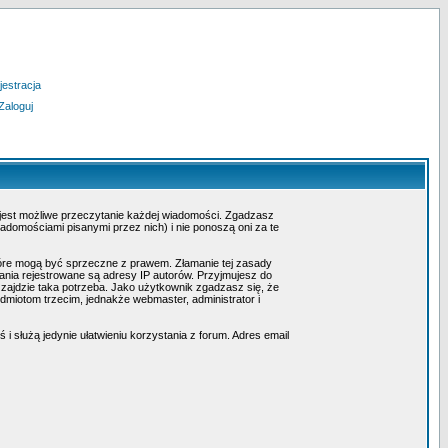
jestracja
Zaloguj
 jest możliwe przeczytanie każdej wiadomości. Zgadzasz
adomościami pisanymi przez nich) i nie ponoszą oni za te
tóre mogą być sprzeczne z prawem. Złamanie tej zasady
nia rejestrowane są adresy IP autorów. Przyjmujesz do
 zajdzie taka potrzeba. Jako użytkownik zgadzasz się, że
miotom trzecim, jednakże webmaster, administrator i
i służą jedynie ułatwieniu korzystania z forum. Adres email