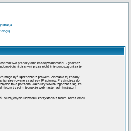
jestracja
Zaloguj
 jest możliwe przeczytanie każdej wiadomości. Zgadzasz
adomościami pisanymi przez nich) i nie ponoszą oni za te
tóre mogą być sprzeczne z prawem. Złamanie tej zasady
nia rejestrowane są adresy IP autorów. Przyjmujesz do
 zajdzie taka potrzeba. Jako użytkownik zgadzasz się, że
miotom trzecim, jednakże webmaster, administrator i
i służą jedynie ułatwieniu korzystania z forum. Adres email