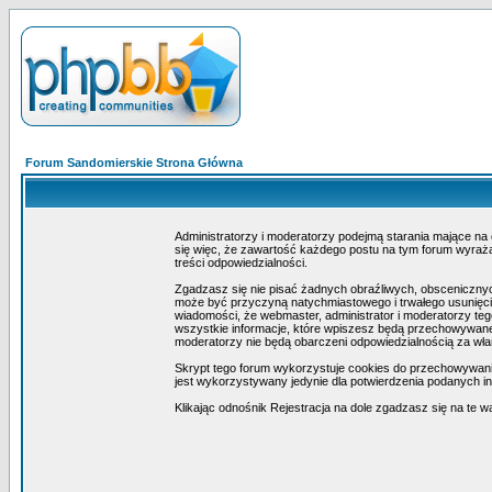
Forum Sandomierskie Strona Główna
Administratorzy i moderatorzy podejmą starania mające na
się więc, że zawartość każdego postu na tym forum wyraża 
treści odpowiedzialności.
Zgadzasz się nie pisać żadnych obraźliwych, obscenicznyc
może być przyczyną natychmiastowego i trwałego usunięcia
wiadomości, że webmaster, administrator i moderatorzy teg
wszystkie informacje, które wpiszesz będą przechowywane 
moderatorzy nie będą obarczeni odpowiedzialnością za wł
Skrypt tego forum wykorzystuje cookies do przechowywania i
jest wykorzystywany jedynie dla potwierdzenia podanych inf
Klikając odnośnik Rejestracja na dole zgadzasz się na te w