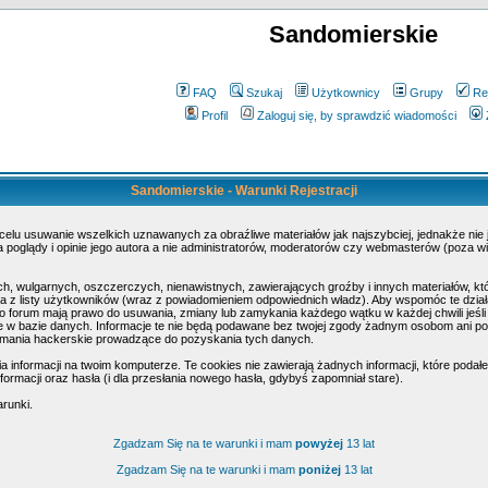
Sandomierskie
FAQ
Szukaj
Użytkownicy
Grupy
Re
Profil
Zaloguj się, by sprawdzić wiadomości
Sandomierskie - Warunki Rejestracji
 celu usuwanie wszelkich uznawanych za obraźliwe materiałów jak najszybciej, jednakże nie
poglądy i opinie jego autora a nie administratorów, moderatorów czy webmasterów (poza wi
h, wulgarnych, oszczerczych, nienawistnych, zawierających groźby i innych materiałów, k
 z listy użytkowników (wraz z powiadomieniem odpowiednich władz). Aby wspomóc te działa
o forum mają prawo do usuwania, zmiany lub zamykania każdego wątku w każdej chwili jeśli
w bazie danych. Informacje te nie będą podawane bez twojej zgody żadnym osobom ani pod
amania hackerskie prowadzące do pozyskania tych danych.
nformacji na twoim komputerze. Te cookies nie zawierają żadnych informacji, które podałeś 
ormacji oraz hasła (i dla przesłania nowego hasła, gdybyś zapomniał stare).
arunki.
Zgadzam Się na te warunki i mam
powyżej
13 lat
Zgadzam Się na te warunki i mam
poniżej
13 lat