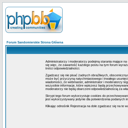
Forum Sandomierskie Strona Główna
Administratorzy i moderatorzy podejmą starania mające na
się więc, że zawartość każdego postu na tym forum wyraża 
treści odpowiedzialności.
Zgadzasz się nie pisać żadnych obraźliwych, obscenicznyc
może być przyczyną natychmiastowego i trwałego usunięcia
wiadomości, że webmaster, administrator i moderatorzy teg
wszystkie informacje, które wpiszesz będą przechowywane 
moderatorzy nie będą obarczeni odpowiedzialnością za wł
Skrypt tego forum wykorzystuje cookies do przechowywania i
jest wykorzystywany jedynie dla potwierdzenia podanych inf
Klikając odnośnik Rejestracja na dole zgadzasz się na te w