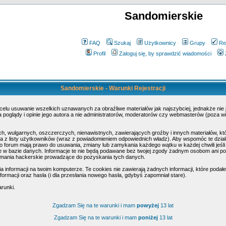
Sandomierskie
FAQ
Szukaj
Użytkownicy
Grupy
Re
Profil
Zaloguj się, by sprawdzić wiadomości
Sandomierskie - Warunki Rejestracji
 celu usuwanie wszelkich uznawanych za obraźliwe materiałów jak najszybciej, jednakże nie
poglądy i opinie jego autora a nie administratorów, moderatorów czy webmasterów (poza wi
h, wulgarnych, oszczerczych, nienawistnych, zawierających groźby i innych materiałów, k
 z listy użytkowników (wraz z powiadomieniem odpowiednich władz). Aby wspomóc te działa
o forum mają prawo do usuwania, zmiany lub zamykania każdego wątku w każdej chwili jeśli
w bazie danych. Informacje te nie będą podawane bez twojej zgody żadnym osobom ani pod
amania hackerskie prowadzące do pozyskania tych danych.
nformacji na twoim komputerze. Te cookies nie zawierają żadnych informacji, które podałeś 
ormacji oraz hasła (i dla przesłania nowego hasła, gdybyś zapomniał stare).
arunki.
Zgadzam Się na te warunki i mam
powyżej
13 lat
Zgadzam Się na te warunki i mam
poniżej
13 lat