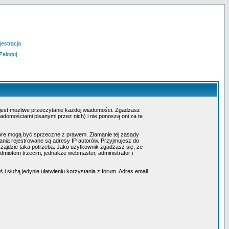
jestracja
Zaloguj
 jest możliwe przeczytanie każdej wiadomości. Zgadzasz
adomościami pisanymi przez nich) i nie ponoszą oni za te
tóre mogą być sprzeczne z prawem. Złamanie tej zasady
nia rejestrowane są adresy IP autorów. Przyjmujesz do
 zajdzie taka potrzeba. Jako użytkownik zgadzasz się, że
miotom trzecim, jednakże webmaster, administrator i
i służą jedynie ułatwieniu korzystania z forum. Adres email