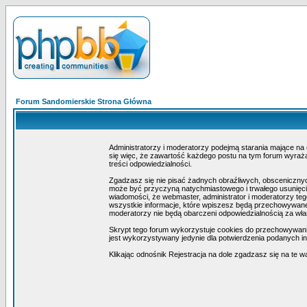
Forum Sandomierskie Strona Główna
Administratorzy i moderatorzy podejmą starania mające na
się więc, że zawartość każdego postu na tym forum wyraża 
treści odpowiedzialności.
Zgadzasz się nie pisać żadnych obraźliwych, obscenicznyc
może być przyczyną natychmiastowego i trwałego usunięcia
wiadomości, że webmaster, administrator i moderatorzy teg
wszystkie informacje, które wpiszesz będą przechowywane 
moderatorzy nie będą obarczeni odpowiedzialnością za wł
Skrypt tego forum wykorzystuje cookies do przechowywania i
jest wykorzystywany jedynie dla potwierdzenia podanych inf
Klikając odnośnik Rejestracja na dole zgadzasz się na te w