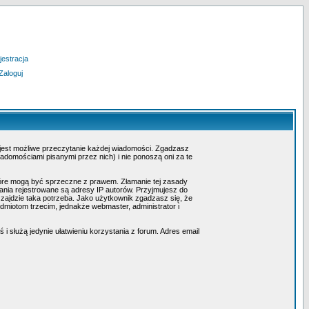
jestracja
Zaloguj
 jest możliwe przeczytanie każdej wiadomości. Zgadzasz
adomościami pisanymi przez nich) i nie ponoszą oni za te
tóre mogą być sprzeczne z prawem. Złamanie tej zasady
nia rejestrowane są adresy IP autorów. Przyjmujesz do
 zajdzie taka potrzeba. Jako użytkownik zgadzasz się, że
miotom trzecim, jednakże webmaster, administrator i
i służą jedynie ułatwieniu korzystania z forum. Adres email