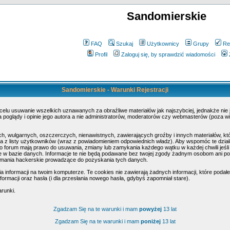
Sandomierskie
FAQ
Szukaj
Użytkownicy
Grupy
Re
Profil
Zaloguj się, by sprawdzić wiadomości
Sandomierskie - Warunki Rejestracji
 celu usuwanie wszelkich uznawanych za obraźliwe materiałów jak najszybciej, jednakże nie
poglądy i opinie jego autora a nie administratorów, moderatorów czy webmasterów (poza wi
h, wulgarnych, oszczerczych, nienawistnych, zawierających groźby i innych materiałów, k
 z listy użytkowników (wraz z powiadomieniem odpowiednich władz). Aby wspomóc te działa
o forum mają prawo do usuwania, zmiany lub zamykania każdego wątku w każdej chwili jeśli
w bazie danych. Informacje te nie będą podawane bez twojej zgody żadnym osobom ani pod
amania hackerskie prowadzące do pozyskania tych danych.
nformacji na twoim komputerze. Te cookies nie zawierają żadnych informacji, które podałeś 
ormacji oraz hasła (i dla przesłania nowego hasła, gdybyś zapomniał stare).
arunki.
Zgadzam Się na te warunki i mam
powyżej
13 lat
Zgadzam Się na te warunki i mam
poniżej
13 lat