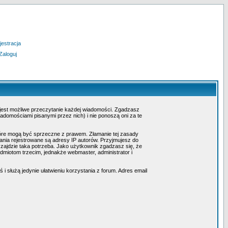
jestracja
Zaloguj
 jest możliwe przeczytanie każdej wiadomości. Zgadzasz
adomościami pisanymi przez nich) i nie ponoszą oni za te
tóre mogą być sprzeczne z prawem. Złamanie tej zasady
nia rejestrowane są adresy IP autorów. Przyjmujesz do
 zajdzie taka potrzeba. Jako użytkownik zgadzasz się, że
miotom trzecim, jednakże webmaster, administrator i
i służą jedynie ułatwieniu korzystania z forum. Adres email