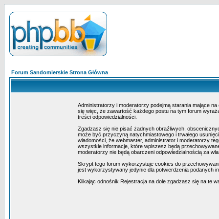
Forum Sandomierskie Strona Główna
Administratorzy i moderatorzy podejmą starania mające na
się więc, że zawartość każdego postu na tym forum wyraża 
treści odpowiedzialności.
Zgadzasz się nie pisać żadnych obraźliwych, obscenicznyc
może być przyczyną natychmiastowego i trwałego usunięcia
wiadomości, że webmaster, administrator i moderatorzy teg
wszystkie informacje, które wpiszesz będą przechowywane 
moderatorzy nie będą obarczeni odpowiedzialnością za wł
Skrypt tego forum wykorzystuje cookies do przechowywania i
jest wykorzystywany jedynie dla potwierdzenia podanych inf
Klikając odnośnik Rejestracja na dole zgadzasz się na te w