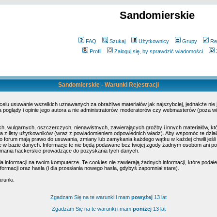
Sandomierskie
FAQ
Szukaj
Użytkownicy
Grupy
Re
Profil
Zaloguj się, by sprawdzić wiadomości
Sandomierskie - Warunki Rejestracji
 celu usuwanie wszelkich uznawanych za obraźliwe materiałów jak najszybciej, jednakże nie
poglądy i opinie jego autora a nie administratorów, moderatorów czy webmasterów (poza wi
h, wulgarnych, oszczerczych, nienawistnych, zawierających groźby i innych materiałów, k
 z listy użytkowników (wraz z powiadomieniem odpowiednich władz). Aby wspomóc te działa
o forum mają prawo do usuwania, zmiany lub zamykania każdego wątku w każdej chwili jeśli
w bazie danych. Informacje te nie będą podawane bez twojej zgody żadnym osobom ani pod
amania hackerskie prowadzące do pozyskania tych danych.
nformacji na twoim komputerze. Te cookies nie zawierają żadnych informacji, które podałeś 
ormacji oraz hasła (i dla przesłania nowego hasła, gdybyś zapomniał stare).
arunki.
Zgadzam Się na te warunki i mam
powyżej
13 lat
Zgadzam Się na te warunki i mam
poniżej
13 lat