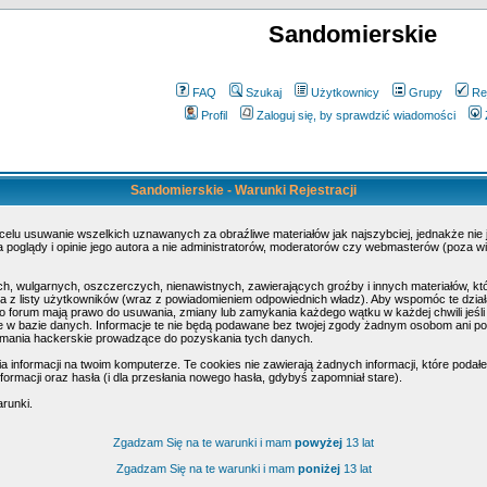
Sandomierskie
FAQ
Szukaj
Użytkownicy
Grupy
Re
Profil
Zaloguj się, by sprawdzić wiadomości
Sandomierskie - Warunki Rejestracji
 celu usuwanie wszelkich uznawanych za obraźliwe materiałów jak najszybciej, jednakże nie
poglądy i opinie jego autora a nie administratorów, moderatorów czy webmasterów (poza wi
h, wulgarnych, oszczerczych, nienawistnych, zawierających groźby i innych materiałów, k
 z listy użytkowników (wraz z powiadomieniem odpowiednich władz). Aby wspomóc te działa
o forum mają prawo do usuwania, zmiany lub zamykania każdego wątku w każdej chwili jeśli
w bazie danych. Informacje te nie będą podawane bez twojej zgody żadnym osobom ani pod
amania hackerskie prowadzące do pozyskania tych danych.
nformacji na twoim komputerze. Te cookies nie zawierają żadnych informacji, które podałeś 
ormacji oraz hasła (i dla przesłania nowego hasła, gdybyś zapomniał stare).
arunki.
Zgadzam Się na te warunki i mam
powyżej
13 lat
Zgadzam Się na te warunki i mam
poniżej
13 lat