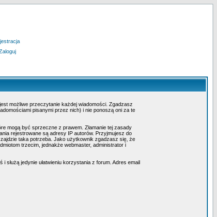
jestracja
Zaloguj
 jest możliwe przeczytanie każdej wiadomości. Zgadzasz
adomościami pisanymi przez nich) i nie ponoszą oni za te
tóre mogą być sprzeczne z prawem. Złamanie tej zasady
nia rejestrowane są adresy IP autorów. Przyjmujesz do
 zajdzie taka potrzeba. Jako użytkownik zgadzasz się, że
miotom trzecim, jednakże webmaster, administrator i
i służą jedynie ułatwieniu korzystania z forum. Adres email