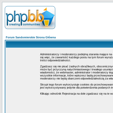
Forum Sandomierskie Strona Główna
Administratorzy i moderatorzy podejmą starania mające na
się więc, że zawartość każdego postu na tym forum wyraża 
treści odpowiedzialności.
Zgadzasz się nie pisać żadnych obraźliwych, obscenicznyc
może być przyczyną natychmiastowego i trwałego usunięcia
wiadomości, że webmaster, administrator i moderatorzy teg
wszystkie informacje, które wpiszesz będą przechowywane 
moderatorzy nie będą obarczeni odpowiedzialnością za wł
Skrypt tego forum wykorzystuje cookies do przechowywania i
jest wykorzystywany jedynie dla potwierdzenia podanych inf
Klikając odnośnik Rejestracja na dole zgadzasz się na te w