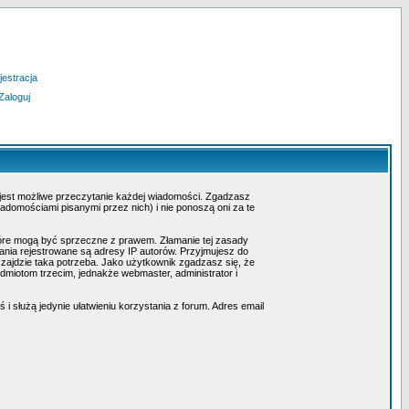
jestracja
Zaloguj
 jest możliwe przeczytanie każdej wiadomości. Zgadzasz
adomościami pisanymi przez nich) i nie ponoszą oni za te
tóre mogą być sprzeczne z prawem. Złamanie tej zasady
nia rejestrowane są adresy IP autorów. Przyjmujesz do
 zajdzie taka potrzeba. Jako użytkownik zgadzasz się, że
miotom trzecim, jednakże webmaster, administrator i
i służą jedynie ułatwieniu korzystania z forum. Adres email