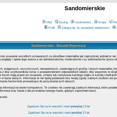
Sandomierskie
FAQ
Szukaj
Użytkownicy
Grupy
Re
Profil
Zaloguj się, by sprawdzić wiadomości
Sandomierskie - Warunki Rejestracji
 celu usuwanie wszelkich uznawanych za obraźliwe materiałów jak najszybciej, jednakże nie
poglądy i opinie jego autora a nie administratorów, moderatorów czy webmasterów (poza wi
h, wulgarnych, oszczerczych, nienawistnych, zawierających groźby i innych materiałów, k
 z listy użytkowników (wraz z powiadomieniem odpowiednich władz). Aby wspomóc te działa
o forum mają prawo do usuwania, zmiany lub zamykania każdego wątku w każdej chwili jeśli
w bazie danych. Informacje te nie będą podawane bez twojej zgody żadnym osobom ani pod
amania hackerskie prowadzące do pozyskania tych danych.
nformacji na twoim komputerze. Te cookies nie zawierają żadnych informacji, które podałeś 
ormacji oraz hasła (i dla przesłania nowego hasła, gdybyś zapomniał stare).
arunki.
Zgadzam Się na te warunki i mam
powyżej
13 lat
Zgadzam Się na te warunki i mam
poniżej
13 lat