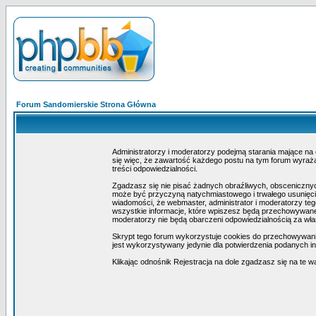
Forum Sandomierskie Strona Główna
Administratorzy i moderatorzy podejmą starania mające na
się więc, że zawartość każdego postu na tym forum wyraża 
treści odpowiedzialności.
Zgadzasz się nie pisać żadnych obraźliwych, obscenicznyc
może być przyczyną natychmiastowego i trwałego usunięcia
wiadomości, że webmaster, administrator i moderatorzy teg
wszystkie informacje, które wpiszesz będą przechowywane 
moderatorzy nie będą obarczeni odpowiedzialnością za wł
Skrypt tego forum wykorzystuje cookies do przechowywania i
jest wykorzystywany jedynie dla potwierdzenia podanych inf
Klikając odnośnik Rejestracja na dole zgadzasz się na te w