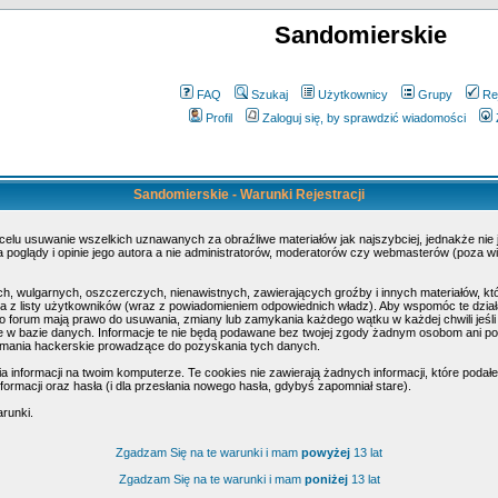
Sandomierskie
FAQ
Szukaj
Użytkownicy
Grupy
Re
Profil
Zaloguj się, by sprawdzić wiadomości
Sandomierskie - Warunki Rejestracji
 celu usuwanie wszelkich uznawanych za obraźliwe materiałów jak najszybciej, jednakże nie
poglądy i opinie jego autora a nie administratorów, moderatorów czy webmasterów (poza wi
h, wulgarnych, oszczerczych, nienawistnych, zawierających groźby i innych materiałów, k
 z listy użytkowników (wraz z powiadomieniem odpowiednich władz). Aby wspomóc te działa
o forum mają prawo do usuwania, zmiany lub zamykania każdego wątku w każdej chwili jeśli
w bazie danych. Informacje te nie będą podawane bez twojej zgody żadnym osobom ani pod
amania hackerskie prowadzące do pozyskania tych danych.
nformacji na twoim komputerze. Te cookies nie zawierają żadnych informacji, które podałeś 
ormacji oraz hasła (i dla przesłania nowego hasła, gdybyś zapomniał stare).
arunki.
Zgadzam Się na te warunki i mam
powyżej
13 lat
Zgadzam Się na te warunki i mam
poniżej
13 lat