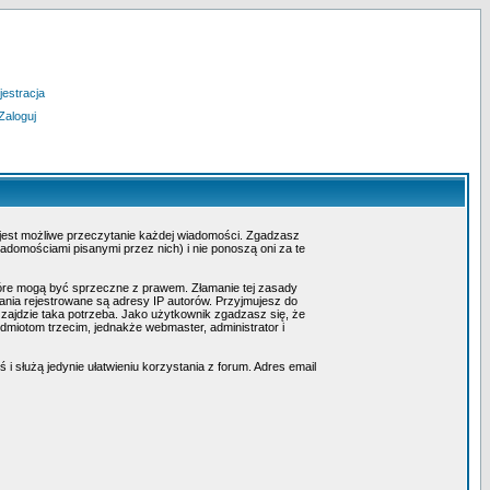
jestracja
Zaloguj
 jest możliwe przeczytanie każdej wiadomości. Zgadzasz
adomościami pisanymi przez nich) i nie ponoszą oni za te
tóre mogą być sprzeczne z prawem. Złamanie tej zasady
nia rejestrowane są adresy IP autorów. Przyjmujesz do
 zajdzie taka potrzeba. Jako użytkownik zgadzasz się, że
miotom trzecim, jednakże webmaster, administrator i
i służą jedynie ułatwieniu korzystania z forum. Adres email