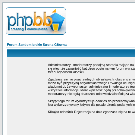
Forum Sandomierskie Strona Główna
Administratorzy i moderatorzy podejmą starania mające na
się więc, że zawartość każdego postu na tym forum wyraża 
treści odpowiedzialności.
Zgadzasz się nie pisać żadnych obraźliwych, obscenicznyc
może być przyczyną natychmiastowego i trwałego usunięcia
wiadomości, że webmaster, administrator i moderatorzy teg
wszystkie informacje, które wpiszesz będą przechowywane 
moderatorzy nie będą obarczeni odpowiedzialnością za wł
Skrypt tego forum wykorzystuje cookies do przechowywania i
jest wykorzystywany jedynie dla potwierdzenia podanych inf
Klikając odnośnik Rejestracja na dole zgadzasz się na te w