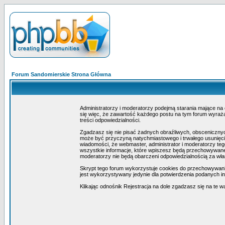
Forum Sandomierskie Strona Główna
Administratorzy i moderatorzy podejmą starania mające na
się więc, że zawartość każdego postu na tym forum wyraża 
treści odpowiedzialności.
Zgadzasz się nie pisać żadnych obraźliwych, obscenicznyc
może być przyczyną natychmiastowego i trwałego usunięcia
wiadomości, że webmaster, administrator i moderatorzy teg
wszystkie informacje, które wpiszesz będą przechowywane 
moderatorzy nie będą obarczeni odpowiedzialnością za wł
Skrypt tego forum wykorzystuje cookies do przechowywania i
jest wykorzystywany jedynie dla potwierdzenia podanych inf
Klikając odnośnik Rejestracja na dole zgadzasz się na te w