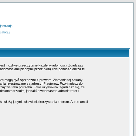
jestracja
Zaloguj
 jest możliwe przeczytanie każdej wiadomości. Zgadzasz
adomościami pisanymi przez nich) i nie ponoszą oni za te
tóre mogą być sprzeczne z prawem. Złamanie tej zasady
nia rejestrowane są adresy IP autorów. Przyjmujesz do
 zajdzie taka potrzeba. Jako użytkownik zgadzasz się, że
miotom trzecim, jednakże webmaster, administrator i
i służą jedynie ułatwieniu korzystania z forum. Adres email