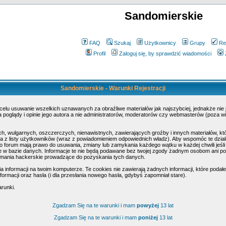
Sandomierskie
FAQ
Szukaj
Użytkownicy
Grupy
Re
Profil
Zaloguj się, by sprawdzić wiadomości
Sandomierskie - Warunki Rejestracji
 celu usuwanie wszelkich uznawanych za obraźliwe materiałów jak najszybciej, jednakże nie
poglądy i opinie jego autora a nie administratorów, moderatorów czy webmasterów (poza wi
h, wulgarnych, oszczerczych, nienawistnych, zawierających groźby i innych materiałów, k
 z listy użytkowników (wraz z powiadomieniem odpowiednich władz). Aby wspomóc te działa
o forum mają prawo do usuwania, zmiany lub zamykania każdego wątku w każdej chwili jeśli
w bazie danych. Informacje te nie będą podawane bez twojej zgody żadnym osobom ani pod
amania hackerskie prowadzące do pozyskania tych danych.
nformacji na twoim komputerze. Te cookies nie zawierają żadnych informacji, które podałeś 
ormacji oraz hasła (i dla przesłania nowego hasła, gdybyś zapomniał stare).
arunki.
Zgadzam Się na te warunki i mam
powyżej
13 lat
Zgadzam Się na te warunki i mam
poniżej
13 lat