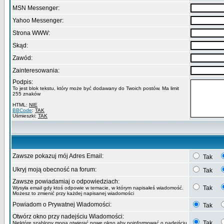
MSN Messenger:
Yahoo Messenger:
Strona WWW:
Skąd:
Zawód:
Zainteresowania:
Podpis:
To jest blok tekstu, który może być dodawany do Twoich postów. Ma limit
255 znaków
HTML:
NIE
BBCode
:
TAK
Uśmieszki:
TAK
Zawsze pokazuj mój Adres Email:
Tak
Ukryj moją obecność na forum:
Tak
Zawsze powiadamiaj o odpowiedziach:
Tak
Wysyła email gdy ktoś odpowie w temacie, w którym napisałeś wiadomość.
Możesz to zmienić przy każdej napisanej wiadomości
Powiadom o Prywatnej Wiadomości:
Tak
Otwórz okno przy nadejściu Wiadomości:
Tak
Niektóre szablony mogą otwierać nowe okno aby poinformować o nadejściu