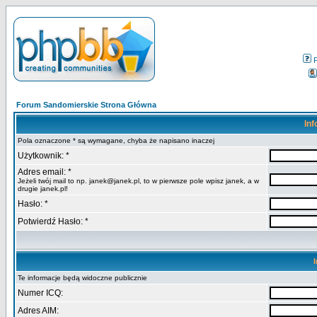
Forum Sandomierskie Strona Główna
Inf
Pola oznaczone * są wymagane, chyba że napisano inaczej
Użytkownik: *
Adres email: *
Jeżeli twój mail to np. janek@janek.pl, to w pierwsze pole wpisz janek, a w
drugie janek.pl!
Hasło: *
Potwierdź Hasło: *
Te informacje będą widoczne publicznie
Numer ICQ:
Adres AIM: