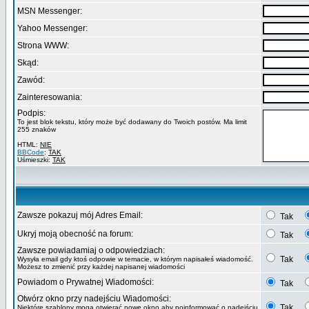
MSN Messenger:
Yahoo Messenger:
Strona WWW:
Skąd:
Zawód:
Zainteresowania:
Podpis:
To jest blok tekstu, który może być dodawany do Twoich postów. Ma limit
255 znaków
HTML:
NIE
BBCode
:
TAK
Uśmieszki:
TAK
Zawsze pokazuj mój Adres Email:
Tak
Ukryj moją obecność na forum:
Tak
Zawsze powiadamiaj o odpowiedziach:
Tak
Wysyła email gdy ktoś odpowie w temacie, w którym napisałeś wiadomość.
Możesz to zmienić przy każdej napisanej wiadomości
Powiadom o Prywatnej Wiadomości:
Tak
Otwórz okno przy nadejściu Wiadomości:
Tak
Niektóre szablony mogą otwierać nowe okno aby poinformować o nadejściu