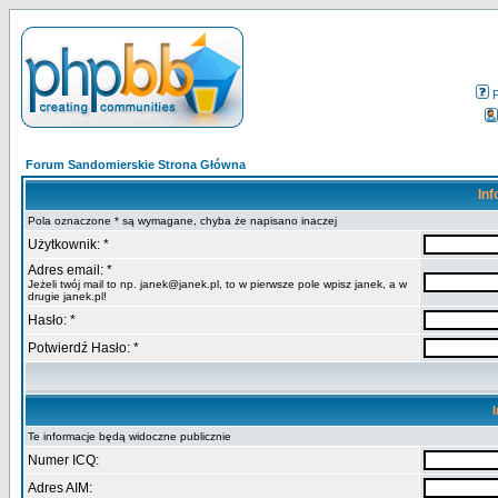
Forum Sandomierskie Strona Główna
Inf
Pola oznaczone * są wymagane, chyba że napisano inaczej
Użytkownik: *
Adres email: *
Jeżeli twój mail to np. janek@janek.pl, to w pierwsze pole wpisz janek, a w
drugie janek.pl!
Hasło: *
Potwierdź Hasło: *
Te informacje będą widoczne publicznie
Numer ICQ:
Adres AIM: