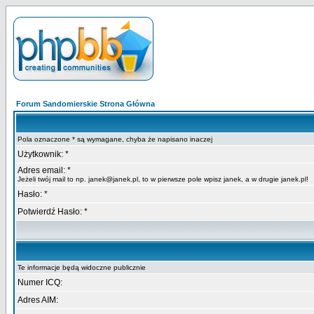
Forum Sandomierskie Strona Główna
Pola oznaczone * są wymagane, chyba że napisano inaczej
Użytkownik: *
Adres email: *
Jeżeli twój mail to np. janek@janek.pl, to w pierwsze pole wpisz janek, a w drugie janek.pl!
Hasło: *
Potwierdź Hasło: *
Te informacje będą widoczne publicznie
Numer ICQ:
Adres AIM: