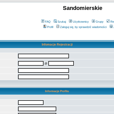
Sandomierskie
FAQ
Szukaj
Użytkownicy
Grupy
Re
Profil
Zaloguj się, by sprawdzić wiadomości
Infomacje Rejestracji
@
Informacje Profilu