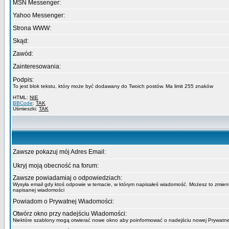
MSN Messenger:
Yahoo Messenger:
Strona WWW:
Skąd:
Zawód:
Zainteresowania:
Podpis:
To jest blok tekstu, który może być dodawany do Twoich postów. Ma limit 255 znaków
HTML:
NIE
BBCode
:
TAK
Uśmieszki:
TAK
Zawsze pokazuj mój Adres Email:
Ukryj moją obecność na forum:
Zawsze powiadamiaj o odpowiedziach:
Wysyła email gdy ktoś odpowie w temacie, w którym napisałeś wiadomość. Możesz to zmieni
napisanej wiadomości
Powiadom o Prywatnej Wiadomości:
Otwórz okno przy nadejściu Wiadomości:
Niektóre szablony mogą otwierać nowe okno aby poinformować o nadejściu nowej Prywatn