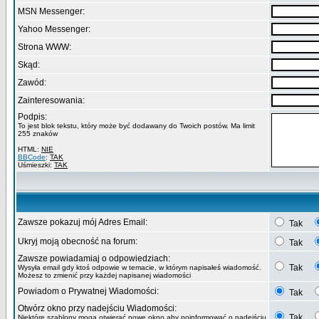
MSN Messenger:
Yahoo Messenger:
Strona WWW:
Skąd:
Zawód:
Zainteresowania:
Podpis:
To jest blok tekstu, który może być dodawany do Twoich postów. Ma limit
255 znaków
HTML:
NIE
BBCode
:
TAK
Uśmieszki:
TAK
Zawsze pokazuj mój Adres Email:
Tak
Ukryj moją obecność na forum:
Tak
Zawsze powiadamiaj o odpowiedziach:
Tak
Wysyła email gdy ktoś odpowie w temacie, w którym napisałeś wiadomość.
Możesz to zmienić przy każdej napisanej wiadomości
Powiadom o Prywatnej Wiadomości:
Tak
Otwórz okno przy nadejściu Wiadomości:
Tak
Niektóre szablony mogą otwierać nowe okno aby poinformować o nadejściu