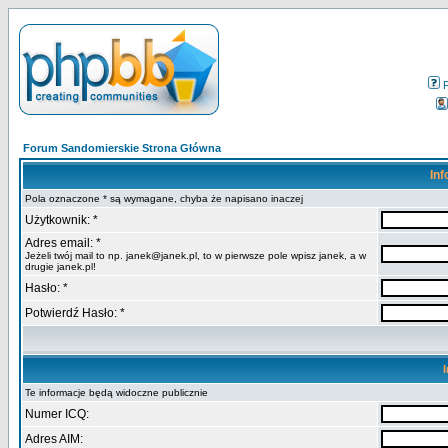
Forum Sandomierskie Strona Główna
Inf
Pola oznaczone * są wymagane, chyba że napisano inaczej
Użytkownik: *
Adres email: *
Jeżeli twój mail to np. janek@janek.pl, to w pierwsze pole wpisz janek, a w
drugie janek.pl!
Hasło: *
Potwierdź Hasło: *
Te informacje będą widoczne publicznie
Numer ICQ:
Adres AIM: