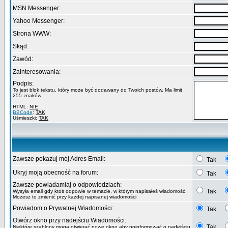
MSN Messenger:
Yahoo Messenger:
Strona WWW:
Skąd:
Zawód:
Zainteresowania:
Podpis:
To jest blok tekstu, który może być dodawany do Twoich postów. Ma limit
255 znaków
HTML:
NIE
BBCode
:
TAK
Uśmieszki:
TAK
Zawsze pokazuj mój Adres Email:
Tak
Ukryj moją obecność na forum:
Tak
Zawsze powiadamiaj o odpowiedziach:
Tak
Wysyła email gdy ktoś odpowie w temacie, w którym napisałeś wiadomość.
Możesz to zmienić przy każdej napisanej wiadomości
Powiadom o Prywatnej Wiadomości:
Tak
Otwórz okno przy nadejściu Wiadomości:
Tak
Niektóre szablony mogą otwierać nowe okno aby poinformować o nadejściu