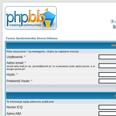
Forum Sandomierskie Strona Główna
Inf
Pola oznaczone * są wymagane, chyba że napisano inaczej
Użytkownik: *
Adres email: *
Jeżeli twój mail to np. janek@janek.pl, to w pierwsze pole wpisz janek, a w
drugie janek.pl!
Hasło: *
Potwierdź Hasło: *
Te informacje będą widoczne publicznie
Numer ICQ:
Adres AIM: