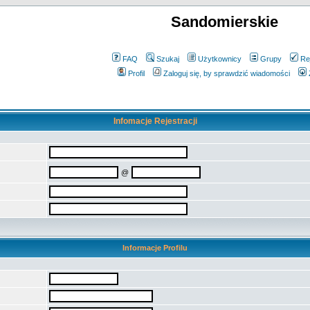
Sandomierskie
FAQ
Szukaj
Użytkownicy
Grupy
Re
Profil
Zaloguj się, by sprawdzić wiadomości
Infomacje Rejestracji
@
Informacje Profilu