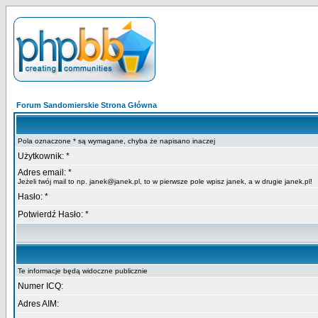
Forum Sandomierskie Strona Główna
Pola oznaczone * są wymagane, chyba że napisano inaczej
Użytkownik: *
Adres email: *
Jeżeli twój mail to np. janek@janek.pl, to w pierwsze pole wpisz janek, a w drugie janek.pl!
Hasło: *
Potwierdź Hasło: *
Te informacje będą widoczne publicznie
Numer ICQ:
Adres AIM: