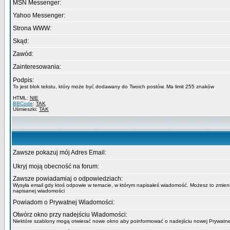
MSN Messenger:
Yahoo Messenger:
Strona WWW:
Skąd:
Zawód:
Zainteresowania:
Podpis:
To jest blok tekstu, który może być dodawany do Twoich postów. Ma limit 255 znaków
HTML:
NIE
BBCode
:
TAK
Uśmieszki:
TAK
Zawsze pokazuj mój Adres Email:
Ukryj moją obecność na forum:
Zawsze powiadamiaj o odpowiedziach:
Wysyła email gdy ktoś odpowie w temacie, w którym napisałeś wiadomość. Możesz to zmieni
napisanej wiadomości
Powiadom o Prywatnej Wiadomości:
Otwórz okno przy nadejściu Wiadomości:
Niektóre szablony mogą otwierać nowe okno aby poinformować o nadejściu nowej Prywatn