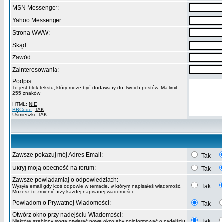
MSN Messenger:
Yahoo Messenger:
Strona WWW:
Skąd:
Zawód:
Zainteresowania:
Podpis:
To jest blok tekstu, który może być dodawany do Twoich postów. Ma limit
255 znaków
HTML:
NIE
BBCode
:
TAK
Uśmieszki:
TAK
Zawsze pokazuj mój Adres Email:
Tak
Ukryj moją obecność na forum:
Tak
Zawsze powiadamiaj o odpowiedziach:
Tak
Wysyła email gdy ktoś odpowie w temacie, w którym napisałeś wiadomość.
Możesz to zmienić przy każdej napisanej wiadomości
Powiadom o Prywatnej Wiadomości:
Tak
Otwórz okno przy nadejściu Wiadomości:
Tak
Niektóre szablony mogą otwierać nowe okno aby poinformować o nadejściu