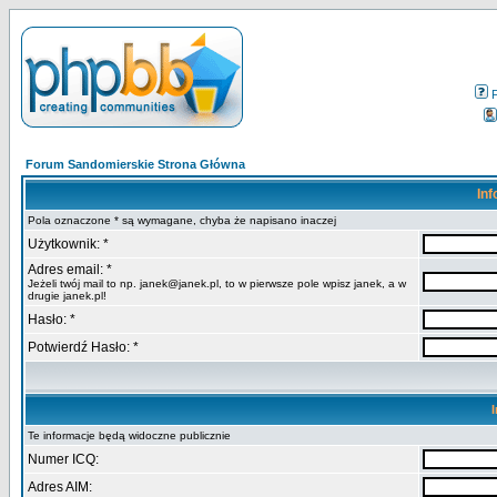
Forum Sandomierskie Strona Główna
Inf
Pola oznaczone * są wymagane, chyba że napisano inaczej
Użytkownik: *
Adres email: *
Jeżeli twój mail to np. janek@janek.pl, to w pierwsze pole wpisz janek, a w
drugie janek.pl!
Hasło: *
Potwierdź Hasło: *
Te informacje będą widoczne publicznie
Numer ICQ:
Adres AIM: