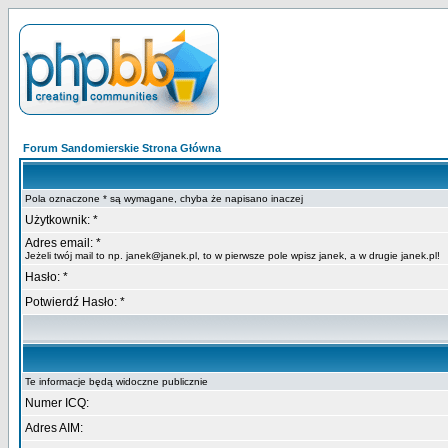
Forum Sandomierskie Strona Główna
Pola oznaczone * są wymagane, chyba że napisano inaczej
Użytkownik: *
Adres email: *
Jeżeli twój mail to np. janek@janek.pl, to w pierwsze pole wpisz janek, a w drugie janek.pl!
Hasło: *
Potwierdź Hasło: *
Te informacje będą widoczne publicznie
Numer ICQ:
Adres AIM: