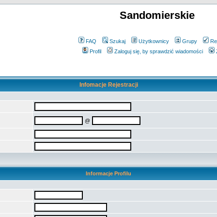
Sandomierskie
FAQ
Szukaj
Użytkownicy
Grupy
Re
Profil
Zaloguj się, by sprawdzić wiadomości
Infomacje Rejestracji
@
Informacje Profilu