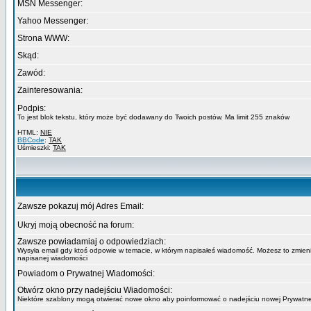
MSN Messenger:
Yahoo Messenger:
Strona WWW:
Skąd:
Zawód:
Zainteresowania:
Podpis:
To jest blok tekstu, który może być dodawany do Twoich postów. Ma limit 255 znaków
HTML:
NIE
BBCode
:
TAK
Uśmieszki:
TAK
Zawsze pokazuj mój Adres Email:
Ukryj moją obecność na forum:
Zawsze powiadamiaj o odpowiedziach:
Wysyła email gdy ktoś odpowie w temacie, w którym napisałeś wiadomość. Możesz to zmieni
napisanej wiadomości
Powiadom o Prywatnej Wiadomości:
Otwórz okno przy nadejściu Wiadomości:
Niektóre szablony mogą otwierać nowe okno aby poinformować o nadejściu nowej Prywatn