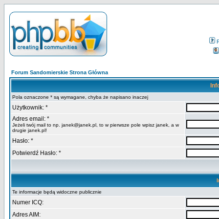
Forum Sandomierskie Strona Główna
Inf
Pola oznaczone * są wymagane, chyba że napisano inaczej
Użytkownik: *
Adres email: *
Jeżeli twój mail to np. janek@janek.pl, to w pierwsze pole wpisz janek, a w
drugie janek.pl!
Hasło: *
Potwierdź Hasło: *
Te informacje będą widoczne publicznie
Numer ICQ:
Adres AIM: