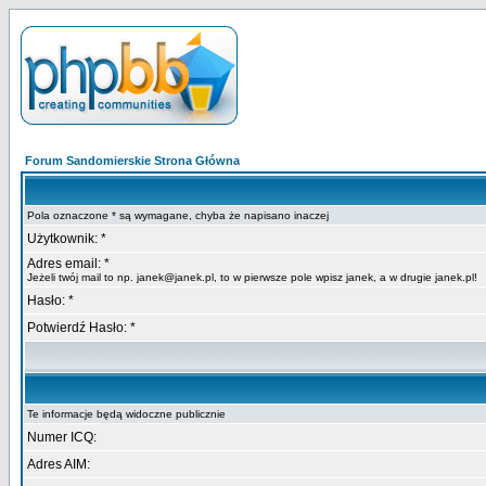
Forum Sandomierskie Strona Główna
Pola oznaczone * są wymagane, chyba że napisano inaczej
Użytkownik: *
Adres email: *
Jeżeli twój mail to np. janek@janek.pl, to w pierwsze pole wpisz janek, a w drugie janek.pl!
Hasło: *
Potwierdź Hasło: *
Te informacje będą widoczne publicznie
Numer ICQ:
Adres AIM: