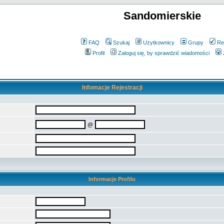
Sandomierskie
FAQ
Szukaj
Użytkownicy
Grupy
Re
Profil
Zaloguj się, by sprawdzić wiadomości
Infomacje Rejestracji
@
Informacje Profilu