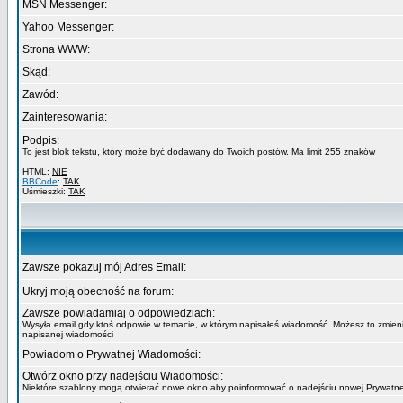
MSN Messenger:
Yahoo Messenger:
Strona WWW:
Skąd:
Zawód:
Zainteresowania:
Podpis:
To jest blok tekstu, który może być dodawany do Twoich postów. Ma limit 255 znaków
HTML:
NIE
BBCode
:
TAK
Uśmieszki:
TAK
Zawsze pokazuj mój Adres Email:
Ukryj moją obecność na forum:
Zawsze powiadamiaj o odpowiedziach:
Wysyła email gdy ktoś odpowie w temacie, w którym napisałeś wiadomość. Możesz to zmieni
napisanej wiadomości
Powiadom o Prywatnej Wiadomości:
Otwórz okno przy nadejściu Wiadomości:
Niektóre szablony mogą otwierać nowe okno aby poinformować o nadejściu nowej Prywatn