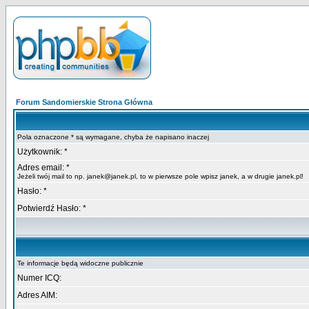
Forum Sandomierskie Strona Główna
Pola oznaczone * są wymagane, chyba że napisano inaczej
Użytkownik: *
Adres email: *
Jeżeli twój mail to np. janek@janek.pl, to w pierwsze pole wpisz janek, a w drugie janek.pl!
Hasło: *
Potwierdź Hasło: *
Te informacje będą widoczne publicznie
Numer ICQ:
Adres AIM: