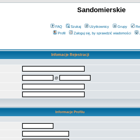
Sandomierskie
FAQ
Szukaj
Użytkownicy
Grupy
Re
Profil
Zaloguj się, by sprawdzić wiadomości
Infomacje Rejestracji
@
Informacje Profilu