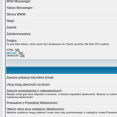
MSN Messenger:
Yahoo Messenger:
Strona WWW:
Skąd:
Zawód:
Zainteresowania:
Podpis:
To jest blok tekstu, który może być dodawany do Twoich postów. Ma limit 255 znaków
HTML:
NIE
BBCode
:
TAK
Uśmieszki:
TAK
Zawsze pokazuj mój Adres Email:
Ukryj moją obecność na forum:
Zawsze powiadamiaj o odpowiedziach:
Wysyła email gdy ktoś odpowie w temacie, w którym napisałeś wiadomość. Możesz to zmieni
napisanej wiadomości
Powiadom o Prywatnej Wiadomości:
Otwórz okno przy nadejściu Wiadomości:
Niektóre szablony mogą otwierać nowe okno aby poinformować o nadejściu nowej Prywatn