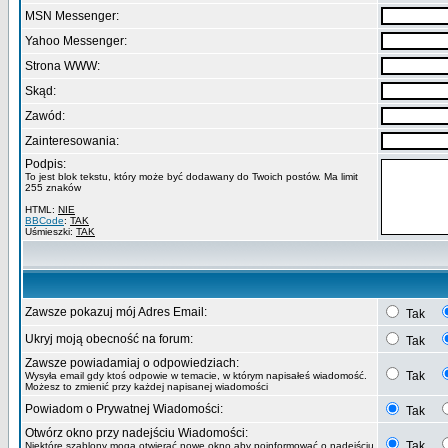
MSN Messenger:
Yahoo Messenger:
Strona WWW:
Skąd:
Zawód:
Zainteresowania:
Podpis:
To jest blok tekstu, który może być dodawany do Twoich postów. Ma limit
255 znaków
HTML:
NIE
BBCode
:
TAK
Uśmieszki:
TAK
Zawsze pokazuj mój Adres Email:
Tak
Ukryj moją obecność na forum:
Tak
Zawsze powiadamiaj o odpowiedziach:
Tak
Wysyła email gdy ktoś odpowie w temacie, w którym napisałeś wiadomość.
Możesz to zmienić przy każdej napisanej wiadomości
Powiadom o Prywatnej Wiadomości:
Tak
Otwórz okno przy nadejściu Wiadomości:
Tak
Niektóre szablony mogą otwierać nowe okno aby poinformować o nadejściu