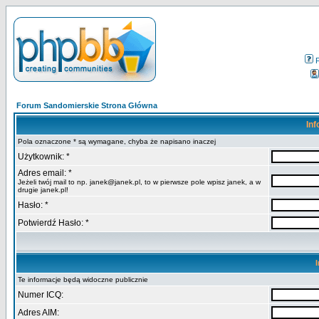
Forum Sandomierskie Strona Główna
Inf
Pola oznaczone * są wymagane, chyba że napisano inaczej
Użytkownik: *
Adres email: *
Jeżeli twój mail to np. janek@janek.pl, to w pierwsze pole wpisz janek, a w
drugie janek.pl!
Hasło: *
Potwierdź Hasło: *
Te informacje będą widoczne publicznie
Numer ICQ:
Adres AIM: