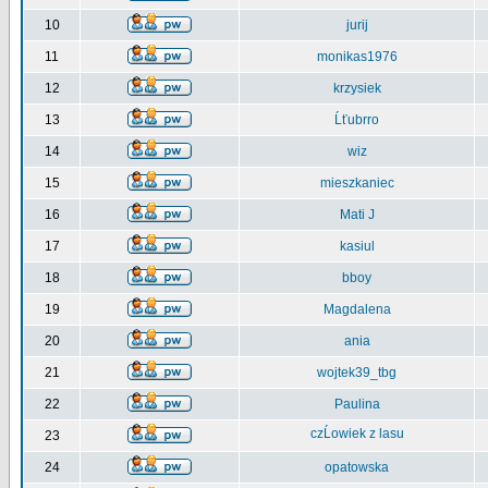
10
jurij
11
monikas1976
12
krzysiek
13
Ĺťubrro
14
wiz
15
mieszkaniec
16
Mati J
17
kasiul
18
bboy
19
Magdalena
20
ania
21
wojtek39_tbg
22
Paulina
czĹowiek z lasu
23
24
opatowska