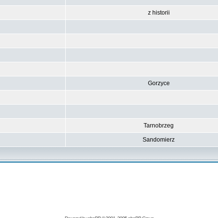
z historii
Gorzyce
Tarnobrzeg
Sandomierz