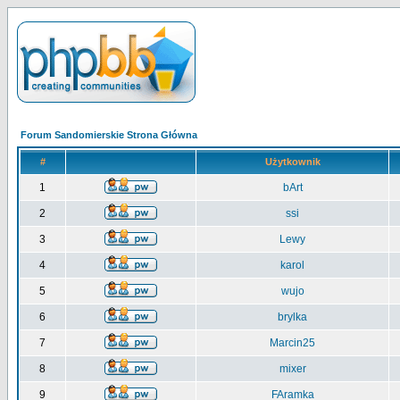
Forum Sandomierskie Strona Główna
#
Użytkownik
1
bArt
2
ssi
3
Lewy
4
karol
5
wujo
6
brylka
7
Marcin25
8
mixer
9
FAramka