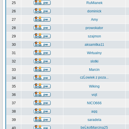
25
RuMianek
26
dominick
27
Amy
28
prowokator
29
szajmon
30
aksamitka11
31
Wirtualny
32
slotki
33
Marcin
czĹowiek z poza...
34
35
Wiking
36
vojt
37
NICO666
38
aqq
39
saradela
beĹkotMarcina25
40