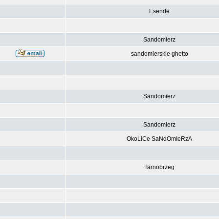
Esende
Sandomierz
sandomierskie ghetto
Sandomierz
Sandomierz
OkoLiCe SaNdOmIeRzA
Tarnobrzeg