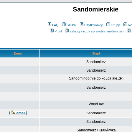
Sandomierskie
FAQ
Szukaj
Użytkownicy
Grupy
Re
Profil
Zaloguj się, by sprawdzić wiadomości
Email
Skąd
Sandomierz
Sandomierz
Sandomingo(nie do koĹca ale..:P)
Sandomierz
WrocĹaw
Sandomierz
Sandomierz
Sandomierz / KrakĂłwka