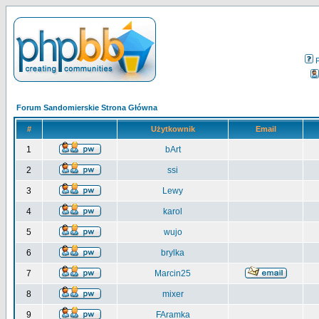
Forum Sandomierskie Strona Główna
#
Użytkownik
Email
1
bArt
2
ssi
3
Lewy
4
karol
5
wujo
6
brylka
7
Marcin25
8
mixer
9
FAramka