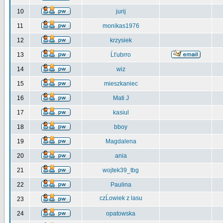
10
jurij
11
monikas1976
12
krzysiek
13
Ĺťubrro
14
wiz
15
mieszkaniec
16
Mati J
17
kasiul
18
bboy
19
Magdalena
20
ania
21
wojtek39_tbg
22
Paulina
czĹowiek z lasu
23
24
opatowska