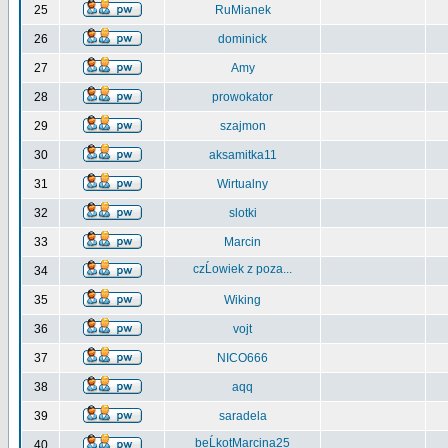
25
RuMianek
26
dominick
27
Amy
28
prowokator
29
szajmon
30
aksamitka11
31
Wirtualny
32
slotki
33
Marcin
czĹowiek z poza...
34
35
Wiking
36
vojt
37
NICO666
38
aqq
39
saradela
beĹkotMarcina25
40