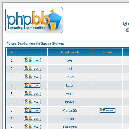
Forum Sandomierskie Strona Główna
#
Użytkownik
Email
1
bArt
2
ssi
3
Lewy
4
karol
5
wujo
6
brylka
7
Marcin25
8
mixer
9
FAramka