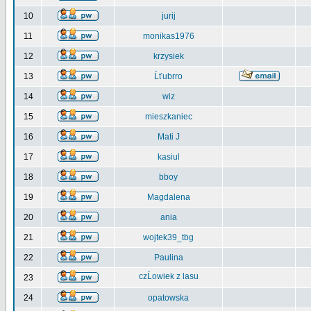
10
jurij
11
monikas1976
12
krzysiek
13
Ĺťubrro
14
wiz
15
mieszkaniec
16
Mati J
17
kasiul
18
bboy
19
Magdalena
20
ania
21
wojtek39_tbg
22
Paulina
czĹowiek z lasu
23
24
opatowska