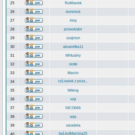
25
RuMianek
26
dominick
27
Amy
28
prowokator
29
szajmon
30
aksamitka11
31
Wirtualny
32
slotki
33
Marcin
czĹowiek z poza...
34
35
Wiking
36
vojt
37
NICO666
38
aqq
39
saradela
beĹkotMarcina25
40