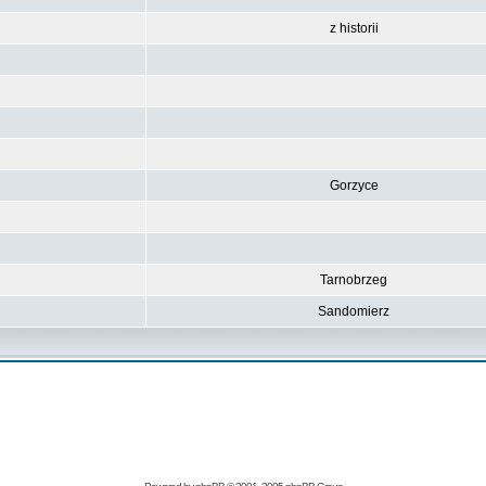
z historii
Gorzyce
Tarnobrzeg
Sandomierz