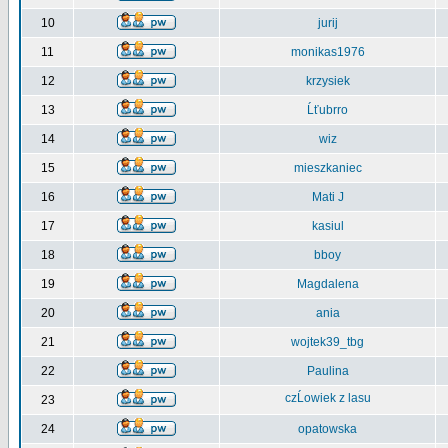
10
jurij
11
monikas1976
12
krzysiek
13
Ĺťubrro
14
wiz
15
mieszkaniec
16
Mati J
17
kasiul
18
bboy
19
Magdalena
20
ania
21
wojtek39_tbg
22
Paulina
czĹowiek z lasu
23
24
opatowska