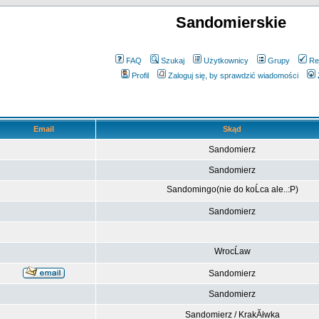
Sandomierskie
FAQ
Szukaj
Użytkownicy
Grupy
Re
Profil
Zaloguj się, by sprawdzić wiadomości
Email
Skąd
Sandomierz
Sandomierz
Sandomingo(nie do koĹca ale..:P)
Sandomierz
WrocĹaw
Sandomierz
Sandomierz
Sandomierz / KrakĂłwka