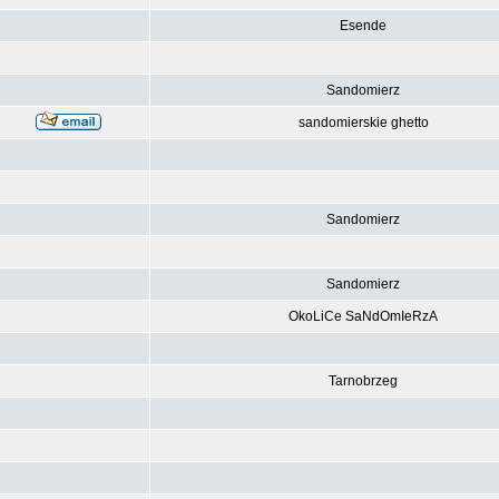
Esende
Sandomierz
sandomierskie ghetto
Sandomierz
Sandomierz
OkoLiCe SaNdOmIeRzA
Tarnobrzeg