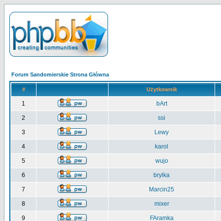
Forum Sandomierskie Strona Główna
#
Użytkownik
1
bArt
2
ssi
3
Lewy
4
karol
5
wujo
6
brylka
7
Marcin25
8
mixer
9
FAramka