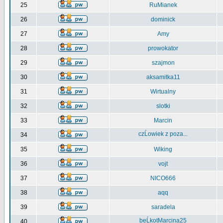
25
RuMianek
26
dominick
27
Amy
28
prowokator
29
szajmon
30
aksamitka11
31
Wirtualny
32
slotki
33
Marcin
czĹowiek z poza...
34
35
Wiking
36
vojt
37
NICO666
38
aqq
39
saradela
beĹkotMarcina25
40