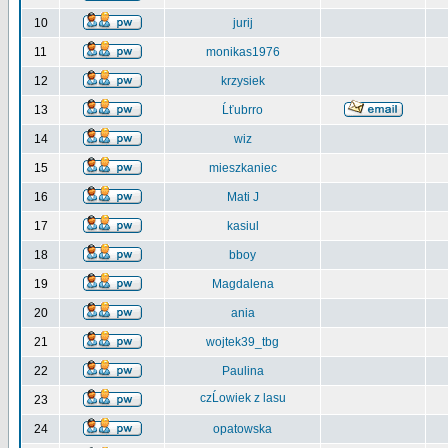
10
jurij
11
monikas1976
12
krzysiek
13
Ĺťubrro
14
wiz
15
mieszkaniec
16
Mati J
17
kasiul
18
bboy
19
Magdalena
20
ania
21
wojtek39_tbg
22
Paulina
czĹowiek z lasu
23
24
opatowska