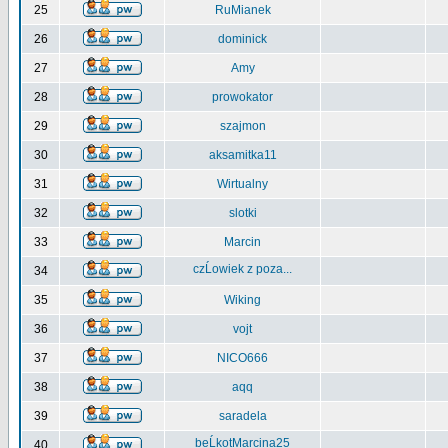
25
RuMianek
26
dominick
27
Amy
28
prowokator
29
szajmon
30
aksamitka11
31
Wirtualny
32
slotki
33
Marcin
czĹowiek z poza...
34
35
Wiking
36
vojt
37
NICO666
38
aqq
39
saradela
beĹkotMarcina25
40