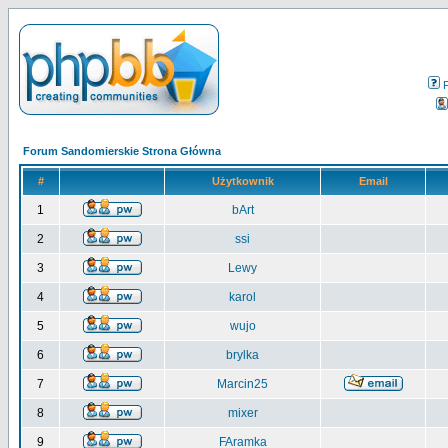
Forum Sandomierskie Strona Główna
#
Użytkownik
Email
1
bArt
2
ssi
3
Lewy
4
karol
5
wujo
6
brylka
7
Marcin25
8
mixer
9
FAramka