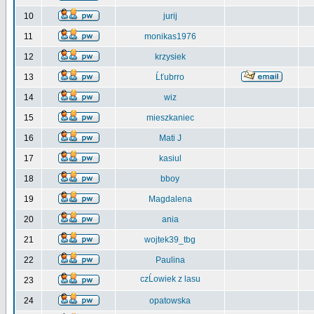
10
jurij
11
monikas1976
12
krzysiek
13
Ĺťubrro
14
wiz
15
mieszkaniec
16
Mati J
17
kasiul
18
bboy
19
Magdalena
20
ania
21
wojtek39_tbg
22
Paulina
czĹowiek z lasu
23
24
opatowska