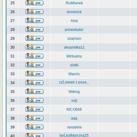
25
RuMianek
26
dominick
27
Amy
28
prowokator
29
szajmon
30
aksamitka11
31
Wirtualny
32
slotki
33
Marcin
czĹowiek z poza...
34
35
Wiking
36
vojt
37
NICO666
38
aqq
39
saradela
beĹkotMarcina25
40