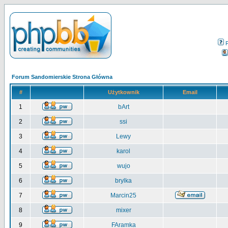
Forum Sandomierskie Strona Główna
#
Użytkownik
Email
1
bArt
2
ssi
3
Lewy
4
karol
5
wujo
6
brylka
7
Marcin25
8
mixer
9
FAramka