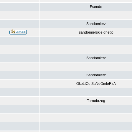
Esende
Sandomierz
sandomierskie ghetto
Sandomierz
Sandomierz
OkoLiCe SaNdOmIeRzA
Tarnobrzeg