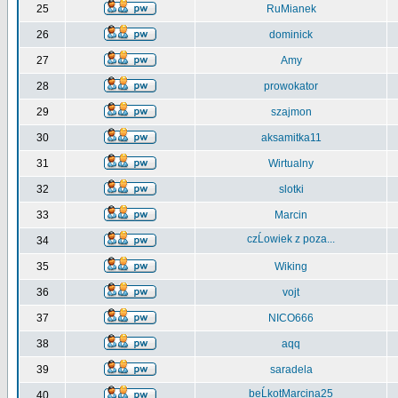
25
RuMianek
26
dominick
27
Amy
28
prowokator
29
szajmon
30
aksamitka11
31
Wirtualny
32
slotki
33
Marcin
czĹowiek z poza...
34
35
Wiking
36
vojt
37
NICO666
38
aqq
39
saradela
beĹkotMarcina25
40