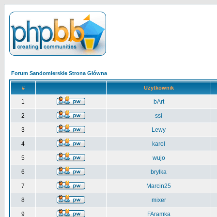
Forum Sandomierskie Strona Główna
#
Użytkownik
1
bArt
2
ssi
3
Lewy
4
karol
5
wujo
6
brylka
7
Marcin25
8
mixer
9
FAramka