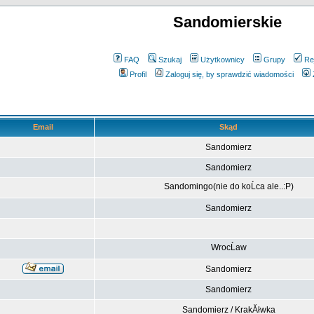
Sandomierskie
FAQ
Szukaj
Użytkownicy
Grupy
Re
Profil
Zaloguj się, by sprawdzić wiadomości
Email
Skąd
Sandomierz
Sandomierz
Sandomingo(nie do koĹca ale..:P)
Sandomierz
WrocĹaw
Sandomierz
Sandomierz
Sandomierz / KrakĂłwka