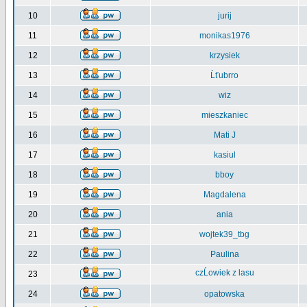
10
jurij
11
monikas1976
12
krzysiek
13
Ĺťubrro
14
wiz
15
mieszkaniec
16
Mati J
17
kasiul
18
bboy
19
Magdalena
20
ania
21
wojtek39_tbg
22
Paulina
czĹowiek z lasu
23
24
opatowska