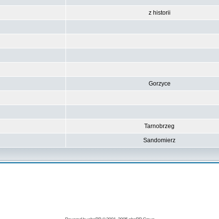
z historii
Gorzyce
Tarnobrzeg
Sandomierz