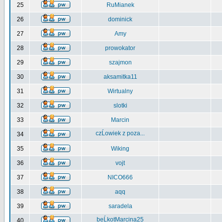
25
RuMianek
26
dominick
27
Amy
28
prowokator
29
szajmon
30
aksamitka11
31
Wirtualny
32
slotki
33
Marcin
czĹowiek z poza...
34
35
Wiking
36
vojt
37
NICO666
38
aqq
39
saradela
beĹkotMarcina25
40