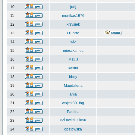
10
jurij
11
monikas1976
12
krzysiek
13
Ĺťubrro
14
wiz
15
mieszkaniec
16
Mati J
17
kasiul
18
bboy
19
Magdalena
20
ania
21
wojtek39_tbg
22
Paulina
czĹowiek z lasu
23
24
opatowska