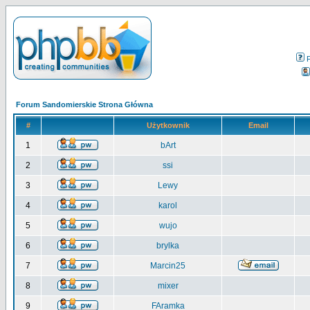
Forum Sandomierskie Strona Główna
#
Użytkownik
Email
1
bArt
2
ssi
3
Lewy
4
karol
5
wujo
6
brylka
7
Marcin25
8
mixer
9
FAramka