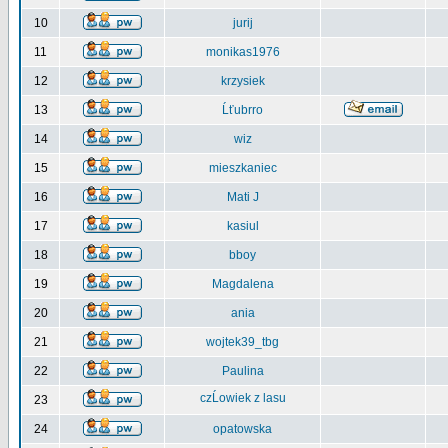
10
jurij
11
monikas1976
12
krzysiek
13
Ĺťubrro
14
wiz
15
mieszkaniec
16
Mati J
17
kasiul
18
bboy
19
Magdalena
20
ania
21
wojtek39_tbg
22
Paulina
czĹowiek z lasu
23
24
opatowska