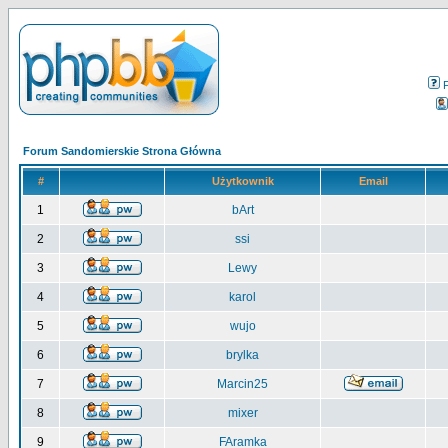
Forum Sandomierskie Strona Główna
#
Użytkownik
Email
1
bArt
2
ssi
3
Lewy
4
karol
5
wujo
6
brylka
7
Marcin25
8
mixer
9
FAramka