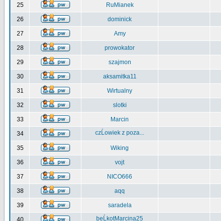
25
RuMianek
26
dominick
27
Amy
28
prowokator
29
szajmon
30
aksamitka11
31
Wirtualny
32
slotki
33
Marcin
czĹowiek z poza...
34
35
Wiking
36
vojt
37
NICO666
38
aqq
39
saradela
beĹkotMarcina25
40