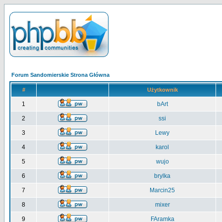
Forum Sandomierskie Strona Główna
#
Użytkownik
1
bArt
2
ssi
3
Lewy
4
karol
5
wujo
6
brylka
7
Marcin25
8
mixer
9
FAramka