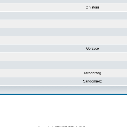
z historii
Gorzyce
Tarnobrzeg
Sandomierz