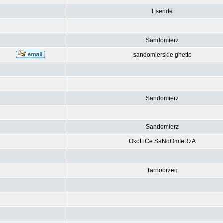
Esende
Sandomierz
sandomierskie ghetto
Sandomierz
Sandomierz
OkoLiCe SaNdOmIeRzA
Tarnobrzeg