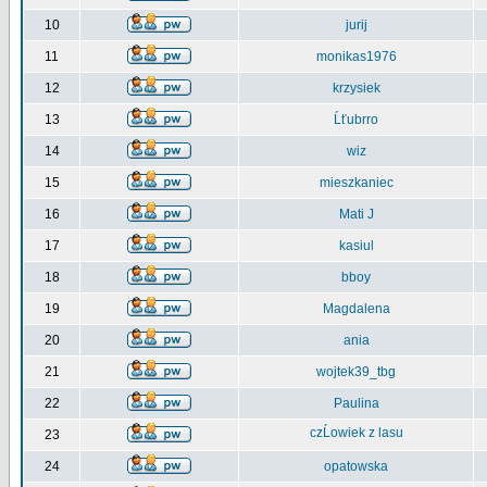
10
jurij
11
monikas1976
12
krzysiek
13
Ĺťubrro
14
wiz
15
mieszkaniec
16
Mati J
17
kasiul
18
bboy
19
Magdalena
20
ania
21
wojtek39_tbg
22
Paulina
czĹowiek z lasu
23
24
opatowska