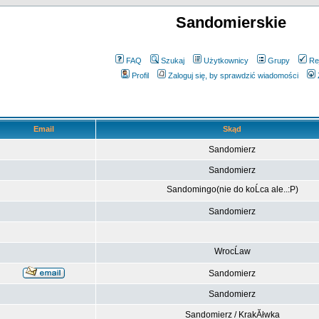
Sandomierskie
FAQ
Szukaj
Użytkownicy
Grupy
Re
Profil
Zaloguj się, by sprawdzić wiadomości
Email
Skąd
Sandomierz
Sandomierz
Sandomingo(nie do koĹca ale..:P)
Sandomierz
WrocĹaw
Sandomierz
Sandomierz
Sandomierz / KrakĂłwka