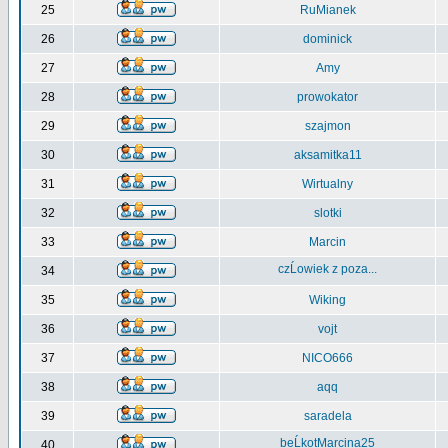
25
RuMianek
26
dominick
27
Amy
28
prowokator
29
szajmon
30
aksamitka11
31
Wirtualny
32
slotki
33
Marcin
czĹowiek z poza...
34
35
Wiking
36
vojt
37
NICO666
38
aqq
39
saradela
beĹkotMarcina25
40