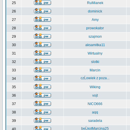
25
RuMianek
26
dominick
27
Amy
28
prowokator
29
szajmon
30
aksamitka11
31
Wirtualny
32
slotki
33
Marcin
czĹowiek z poza...
34
35
Wiking
36
vojt
37
NICO666
38
aqq
39
saradela
beĹkotMarcina25
40