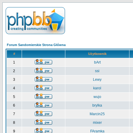
Forum Sandomierskie Strona Główna
#
Użytkownik
1
bArt
2
ssi
3
Lewy
4
karol
5
wujo
6
brylka
7
Marcin25
8
mixer
9
FAramka