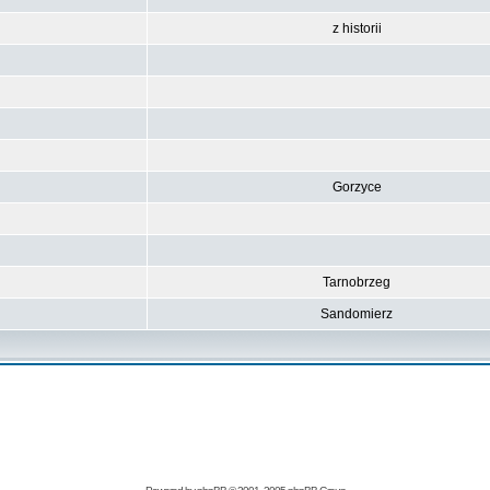
z historii
Gorzyce
Tarnobrzeg
Sandomierz