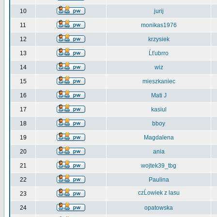
10
jurij
11
monikas1976
12
krzysiek
13
Ĺťubrro
14
wiz
15
mieszkaniec
16
Mati J
17
kasiul
18
bboy
19
Magdalena
20
ania
21
wojtek39_tbg
22
Paulina
czĹowiek z lasu
23
24
opatowska