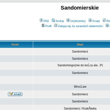
Sandomierskie
FAQ
Szukaj
Użytkownicy
Grupy
Re
Profil
Zaloguj się, by sprawdzić wiadomości
Email
Skąd
Sandomierz
Sandomierz
Sandomingo(nie do koĹca ale..:P)
Sandomierz
WrocĹaw
Sandomierz
Sandomierz
Sandomierz / KrakĂłwka