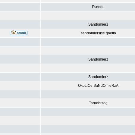
Esende
Sandomierz
sandomierskie ghetto
Sandomierz
Sandomierz
OkoLiCe SaNdOmIeRzA
Tarnobrzeg