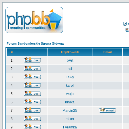
Forum Sandomierskie Strona Główna
#
Użytkownik
Email
1
bArt
2
ssi
3
Lewy
4
karol
5
wujo
6
brylka
7
Marcin25
8
mixer
9
FAramka