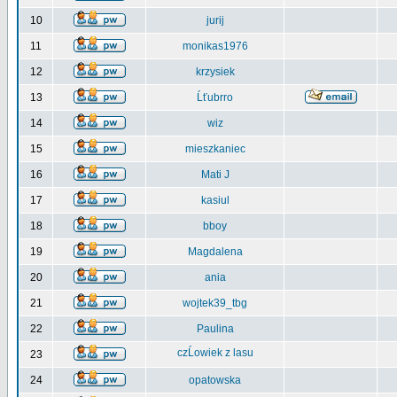
10
jurij
11
monikas1976
12
krzysiek
13
Ĺťubrro
14
wiz
15
mieszkaniec
16
Mati J
17
kasiul
18
bboy
19
Magdalena
20
ania
21
wojtek39_tbg
22
Paulina
czĹowiek z lasu
23
24
opatowska