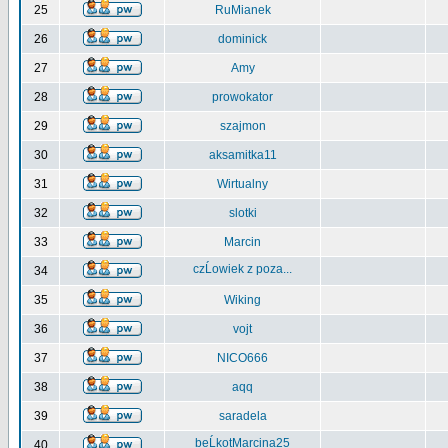
25
RuMianek
26
dominick
27
Amy
28
prowokator
29
szajmon
30
aksamitka11
31
Wirtualny
32
slotki
33
Marcin
czĹowiek z poza...
34
35
Wiking
36
vojt
37
NICO666
38
aqq
39
saradela
beĹkotMarcina25
40