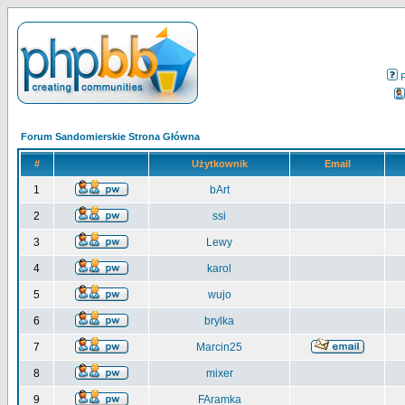
Forum Sandomierskie Strona Główna
#
Użytkownik
Email
1
bArt
2
ssi
3
Lewy
4
karol
5
wujo
6
brylka
7
Marcin25
8
mixer
9
FAramka