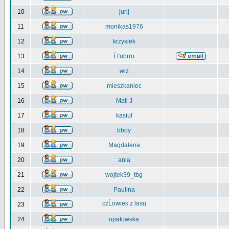
10
jurij
11
monikas1976
12
krzysiek
13
Ĺťubrro
14
wiz
15
mieszkaniec
16
Mati J
17
kasiul
18
bboy
19
Magdalena
20
ania
21
wojtek39_tbg
22
Paulina
czĹowiek z lasu
23
24
opatowska