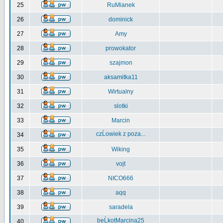
25
RuMianek
26
dominick
27
Amy
28
prowokator
29
szajmon
30
aksamitka11
31
Wirtualny
32
slotki
33
Marcin
czĹowiek z poza...
34
35
Wiking
36
vojt
37
NICO666
38
aqq
39
saradela
beĹkotMarcina25
40