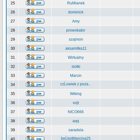
25
RuMianek
26
dominick
27
Amy
28
prowokator
29
szajmon
30
aksamitka11
31
Wirtualny
32
slotki
33
Marcin
czĹowiek z poza...
34
35
Wiking
36
vojt
37
NICO666
38
aqq
39
saradela
beĹkotMarcina25
40