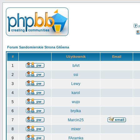
Forum Sandomierskie Strona Główna
#
Użytkownik
Email
1
bArt
2
ssi
3
Lewy
4
karol
5
wujo
6
brylka
7
Marcin25
8
mixer
9
FAramka