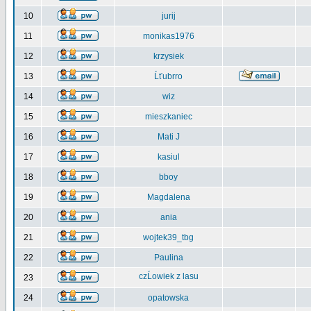
10
jurij
11
monikas1976
12
krzysiek
13
Ĺťubrro
14
wiz
15
mieszkaniec
16
Mati J
17
kasiul
18
bboy
19
Magdalena
20
ania
21
wojtek39_tbg
22
Paulina
czĹowiek z lasu
23
24
opatowska