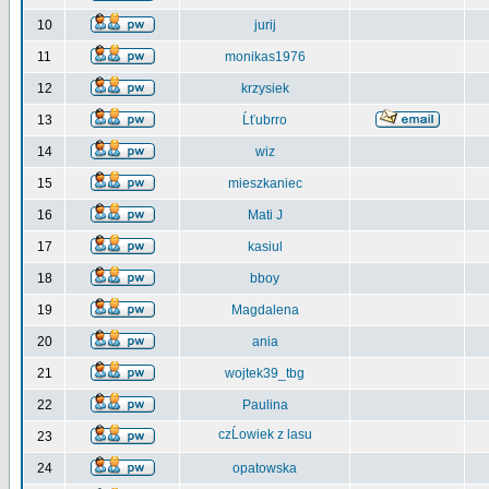
10
jurij
11
monikas1976
12
krzysiek
13
Ĺťubrro
14
wiz
15
mieszkaniec
16
Mati J
17
kasiul
18
bboy
19
Magdalena
20
ania
21
wojtek39_tbg
22
Paulina
czĹowiek z lasu
23
24
opatowska