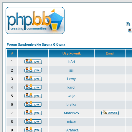
Forum Sandomierskie Strona Główna
#
Użytkownik
Email
1
bArt
2
ssi
3
Lewy
4
karol
5
wujo
6
brylka
7
Marcin25
8
mixer
9
FAramka