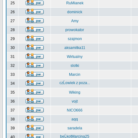
25
RuMianek
26
dominick
27
Amy
28
prowokator
29
szajmon
30
aksamitka11
31
Wirtualny
32
slotki
33
Marcin
czĹowiek z poza...
34
35
Wiking
36
vojt
37
NICO666
38
aqq
39
saradela
beĹkotMarcina25
40