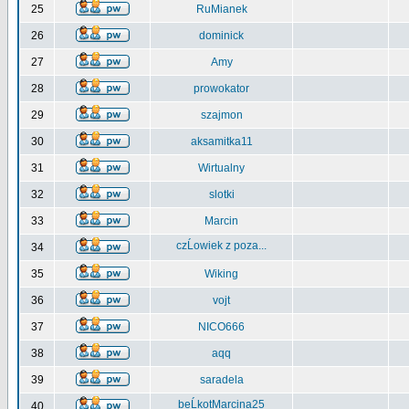
25
RuMianek
26
dominick
27
Amy
28
prowokator
29
szajmon
30
aksamitka11
31
Wirtualny
32
slotki
33
Marcin
czĹowiek z poza...
34
35
Wiking
36
vojt
37
NICO666
38
aqq
39
saradela
beĹkotMarcina25
40