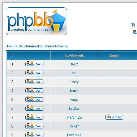
Forum Sandomierskie Strona Główna
#
Użytkownik
Email
1
bArt
2
ssi
3
Lewy
4
karol
5
wujo
6
brylka
7
Marcin25
8
mixer
9
FAramka