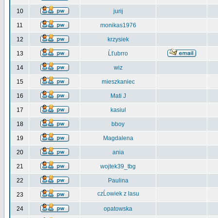
10
jurij
11
monikas1976
12
krzysiek
13
Ĺťubrro
14
wiz
15
mieszkaniec
16
Mati J
17
kasiul
18
bboy
19
Magdalena
20
ania
21
wojtek39_tbg
22
Paulina
czĹowiek z lasu
23
24
opatowska