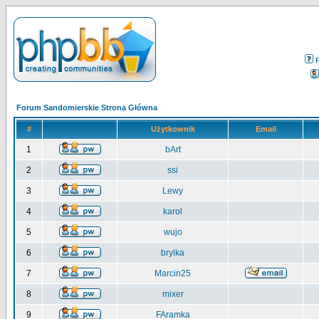
Forum Sandomierskie Strona Główna
#
Użytkownik
Email
1
bArt
2
ssi
3
Lewy
4
karol
5
wujo
6
brylka
7
Marcin25
8
mixer
9
FAramka