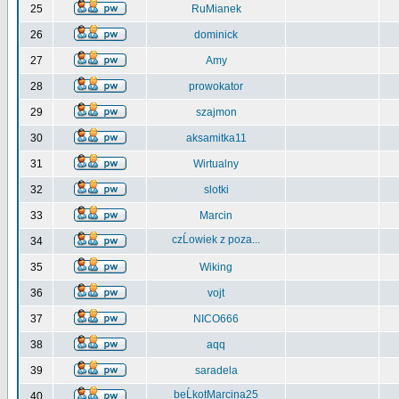
25
RuMianek
26
dominick
27
Amy
28
prowokator
29
szajmon
30
aksamitka11
31
Wirtualny
32
slotki
33
Marcin
czĹowiek z poza...
34
35
Wiking
36
vojt
37
NICO666
38
aqq
39
saradela
beĹkotMarcina25
40