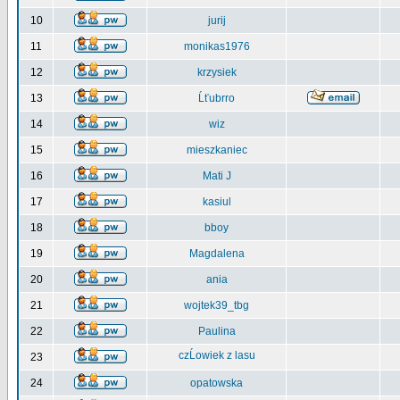
10
jurij
11
monikas1976
12
krzysiek
13
Ĺťubrro
14
wiz
15
mieszkaniec
16
Mati J
17
kasiul
18
bboy
19
Magdalena
20
ania
21
wojtek39_tbg
22
Paulina
czĹowiek z lasu
23
24
opatowska