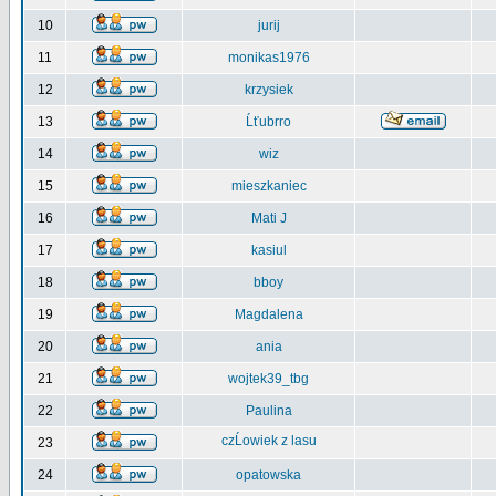
10
jurij
11
monikas1976
12
krzysiek
13
Ĺťubrro
14
wiz
15
mieszkaniec
16
Mati J
17
kasiul
18
bboy
19
Magdalena
20
ania
21
wojtek39_tbg
22
Paulina
czĹowiek z lasu
23
24
opatowska