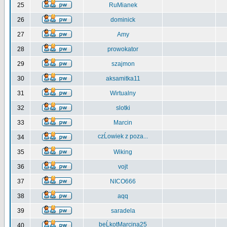
25
RuMianek
26
dominick
27
Amy
28
prowokator
29
szajmon
30
aksamitka11
31
Wirtualny
32
slotki
33
Marcin
czĹowiek z poza...
34
35
Wiking
36
vojt
37
NICO666
38
aqq
39
saradela
beĹkotMarcina25
40