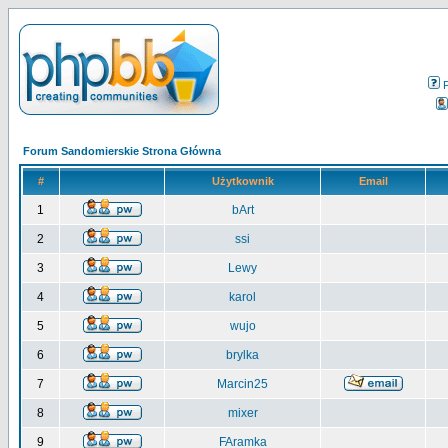
Forum Sandomierskie Strona Główna
#
Użytkownik
Email
1
bArt
2
ssi
3
Lewy
4
karol
5
wujo
6
brylka
7
Marcin25
8
mixer
9
FAramka