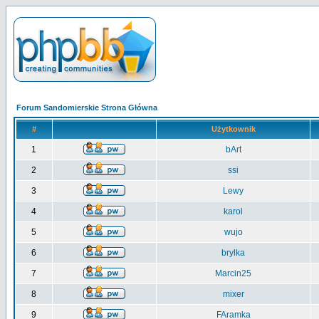
Forum Sandomierskie Strona Główna
#
Użytkownik
1
bArt
2
ssi
3
Lewy
4
karol
5
wujo
6
brylka
7
Marcin25
8
mixer
9
FAramka