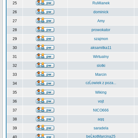
25
RuMianek
26
dominick
27
Amy
28
prowokator
29
szajmon
30
aksamitka11
31
Wirtualny
32
slotki
33
Marcin
czĹowiek z poza...
34
35
Wiking
36
vojt
37
NICO666
38
aqq
39
saradela
beĹkotMarcina25
40