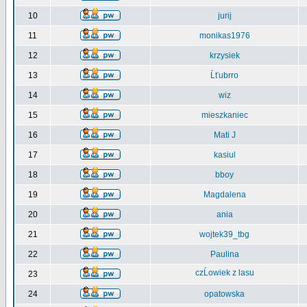
10
jurij
11
monikas1976
12
krzysiek
13
Ĺťubrro
14
wiz
15
mieszkaniec
16
Mati J
17
kasiul
18
bboy
19
Magdalena
20
ania
21
wojtek39_tbg
22
Paulina
czĹowiek z lasu
23
24
opatowska