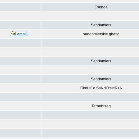
Esende
Sandomierz
sandomierskie ghetto
Sandomierz
Sandomierz
OkoLiCe SaNdOmIeRzA
Tarnobrzeg