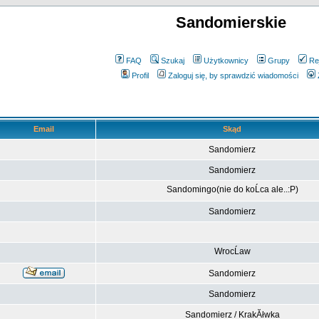
Sandomierskie
FAQ
Szukaj
Użytkownicy
Grupy
Re
Profil
Zaloguj się, by sprawdzić wiadomości
Email
Skąd
Sandomierz
Sandomierz
Sandomingo(nie do koĹca ale..:P)
Sandomierz
WrocĹaw
Sandomierz
Sandomierz
Sandomierz / KrakĂłwka