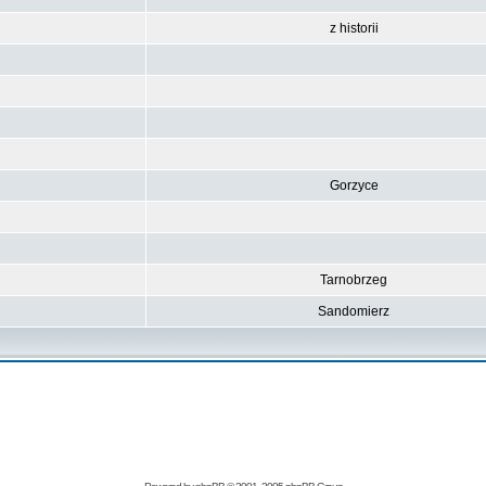
z historii
Gorzyce
Tarnobrzeg
Sandomierz