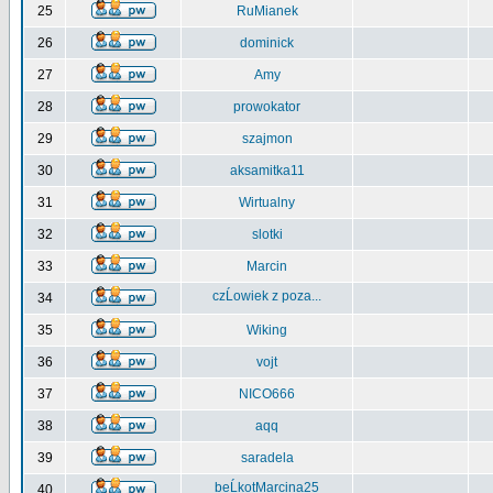
25
RuMianek
26
dominick
27
Amy
28
prowokator
29
szajmon
30
aksamitka11
31
Wirtualny
32
slotki
33
Marcin
czĹowiek z poza...
34
35
Wiking
36
vojt
37
NICO666
38
aqq
39
saradela
beĹkotMarcina25
40