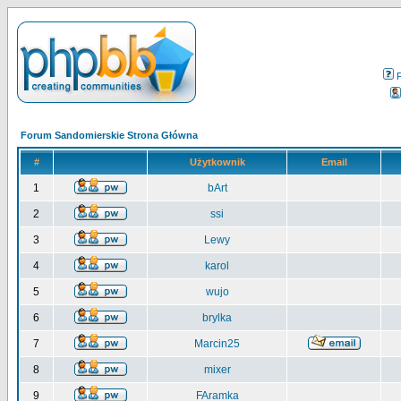
Forum Sandomierskie Strona Główna
#
Użytkownik
Email
1
bArt
2
ssi
3
Lewy
4
karol
5
wujo
6
brylka
7
Marcin25
8
mixer
9
FAramka