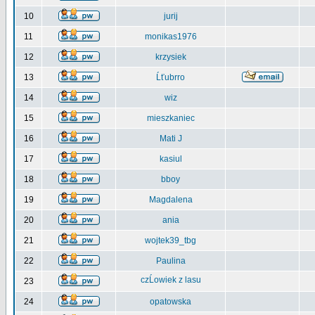
10
jurij
11
monikas1976
12
krzysiek
13
Ĺťubrro
14
wiz
15
mieszkaniec
16
Mati J
17
kasiul
18
bboy
19
Magdalena
20
ania
21
wojtek39_tbg
22
Paulina
czĹowiek z lasu
23
24
opatowska